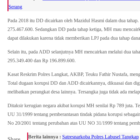
Serang
Pada 2018 itu DD dicairkan oleh Mazidul Hasmi dalam dua tahap
275.467.600. Sedangkan DD pada tahap ketiga, MH mau mencairka
dapat dilakukan karena tidak memberikan LPJ pada dua tahap dan
Selain itu, pada ADD selanjutnya MH mencairkan melalui dua taha
295.349.400 dan Rp 196.899.600.
Kasat Reskrim Polres Langkat, AKBP, Teuku Fathir Nustafa, men
Total dugaan korupsi DD dan ADD dicairkannya, dikuasai dan digu
melibatkan perangkat desa lainnya. Tersangka juga tidak ada mel
Ditaksir kerugian negara akibat korupsi MH senilai Rp 789 juta. Te
UU 31/1999 tentang pemberantasan tindak pidana korupsi sebaga
No 20/2001 tentang perubahan atas UU NO 31/1999 tentang pember
Berita lainnya :
Satresnarkoba Polres Labusel Tangkap
Share