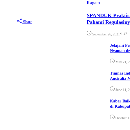
Ragam
SPANDUK Praktis d
Pahami Regulasin
Share
•
1.421
September 26, 2021
Jelajahi P
Nyaman de
May 21, 
Timnas Ind
Australia 
June 11, 
Kabar Bai
di Kabupat
October 1