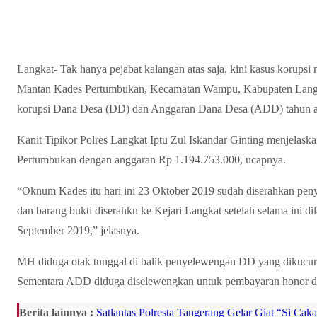
Langkat- Tak hanya pejabat kalangan atas saja, kini kasus korups
Mantan Kades Pertumbukan, Kecamatan Wampu, Kabupaten Langka
korupsi Dana Desa (DD) dan Anggaran Dana Desa (ADD) tahun a
Kanit Tipikor Polres Langkat Iptu Zul Iskandar Ginting menjelask
Pertumbukan dengan anggaran Rp 1.194.753.000, ucapnya.
“Oknum Kades itu hari ini 23 Oktober 2019 sudah diserahkan peny
dan barang bukti diserahkn ke Kejari Langkat setelah selama ini d
September 2019,” jelasnya.
MH diduga otak tunggal di balik penyelewengan DD yang dikucur
Sementara ADD diduga diselewengkan untuk pembayaran honor di
Berita lainnya :
Satlantas Polresta Tangerang Gelar Giat “Si Cak