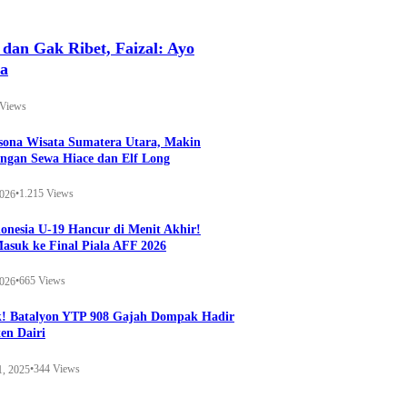
an Gak Ribet, Faizal: Ayo
ya
 Views
esona Wisata Sumatera Utara, Makin
ngan Sewa Hiace dan Elf Long
•
1.215 Views
2026
onesia U-19 Hancur di Menit Akhir!
Masuk ke Final Piala AFF 2026
•
665 Views
2026
k! Batalyon YTP 908 Gajah Dompak Hadir
en Dairi
•
344 Views
1, 2025