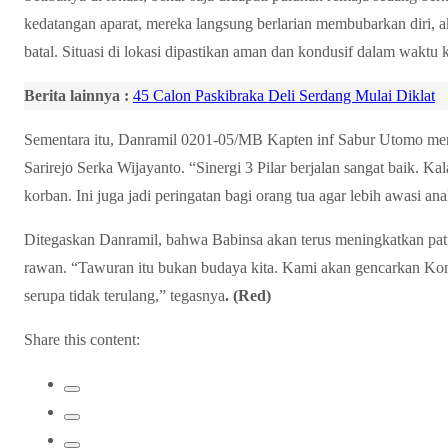
kedatangan aparat, mereka langsung berlarian membubarkan diri, 
batal. Situasi di lokasi dipastikan aman dan kondusif dalam waktu 
Berita lainnya :
45 Calon Paskibraka Deli Serdang Mulai Diklat
Sementara itu, Danramil 0201-05/MB Kapten inf Sabur Utomo men
Sarirejo Serka Wijayanto. “Sinergi 3 Pilar berjalan sangat baik. Kal
korban. Ini juga jadi peringatan bagi orang tua agar lebih awasi an
Ditegaskan Danramil, bahwa Babinsa akan terus meningkatkan patrol
rawan. “Tawuran itu bukan budaya kita. Kami akan gencarkan Kom
serupa tidak terulang,” tegasnya
. (Red)
Share this content: