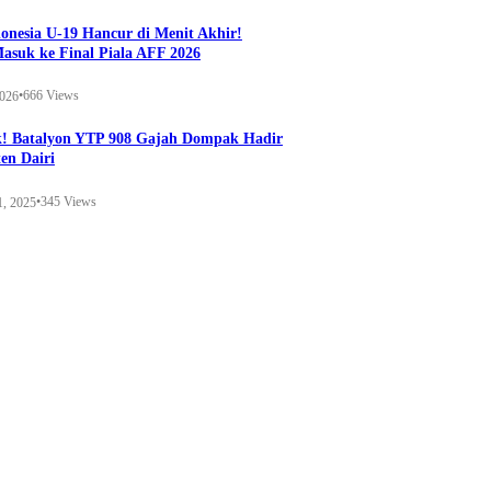
onesia U-19 Hancur di Menit Akhir!
Masuk ke Final Piala AFF 2026
•
666 Views
2026
k! Batalyon YTP 908 Gajah Dompak Hadir
en Dairi
•
345 Views
1, 2025