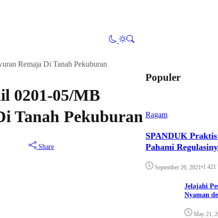
wuran Remaja Di Tanah Pekuburan
Populer
il 0201-05/MB
Di Tanah Pekuburan
Ragam
SPANDUK Praktis d
Pahami Regulasin
Share
•
1.421
September 26, 2021
Jelajahi P
Nyaman de
May 21, 