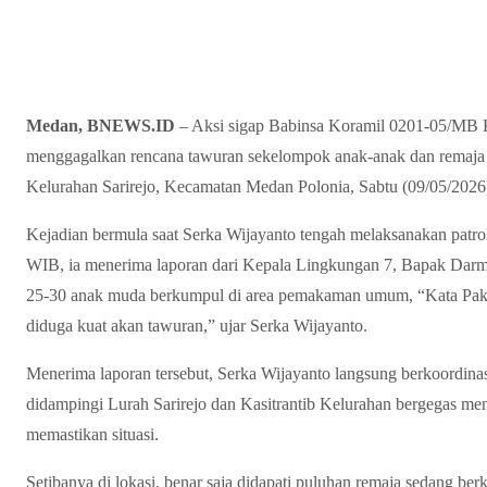
Medan, BNEWS.ID
– Aksi sigap Babinsa Koramil 0201-05/MB K
menggagalkan rencana tawuran sekelompok anak-anak dan remaja d
Kelurahan Sarirejo, Kecamatan Medan Polonia, Sabtu (09/05/2026
Kejadian bermula saat Serka Wijayanto tengah melaksanakan patroli
WIB, ia menerima laporan dari Kepala Lingkungan 7, Bapak Darm
25-30 anak muda berkumpul di area pemakaman umum, “Kata Pak 
diduga kuat akan tawuran,” ujar Serka Wijayanto.
Menerima laporan tersebut, Serka Wijayanto langsung berkoordinasi
didampingi Lurah Sarirejo dan Kasitrantib Kelurahan bergegas m
memastikan situasi.
Setibanya di lokasi, benar saja didapati puluhan remaja sedang be