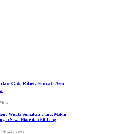
an Gak Ribet, Faizal: Ayo
ya
 Views
esona Wisata Sumatera Utara, Makin
ngan Sewa Hiace dan Elf Long
•
1.215 Views
2026