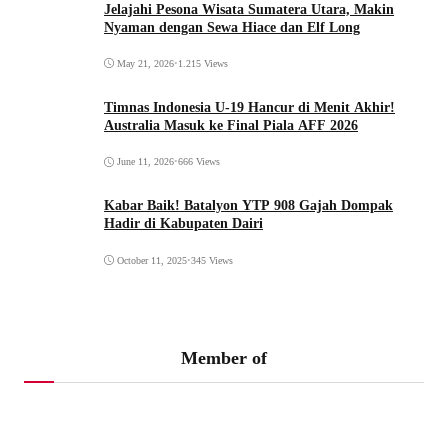
Jelajahi Pesona Wisata Sumatera Utara, Makin
Nyaman dengan Sewa Hiace dan Elf Long
May 21, 2026
•
1.215 Views
Timnas Indonesia U-19 Hancur di Menit Akhir!
Australia Masuk ke Final Piala AFF 2026
June 11, 2026
•
666 Views
Kabar Baik! Batalyon YTP 908 Gajah Dompak
Hadir di Kabupaten Dairi
October 11, 2025
•
345 Views
Member of