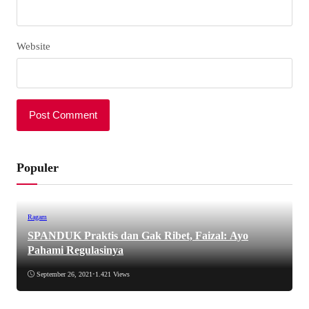
Website
Populer
Ragam
SPANDUK Praktis dan Gak Ribet, Faizal: Ayo
Pahami Regulasinya
September 26, 2021
•
1.421 Views