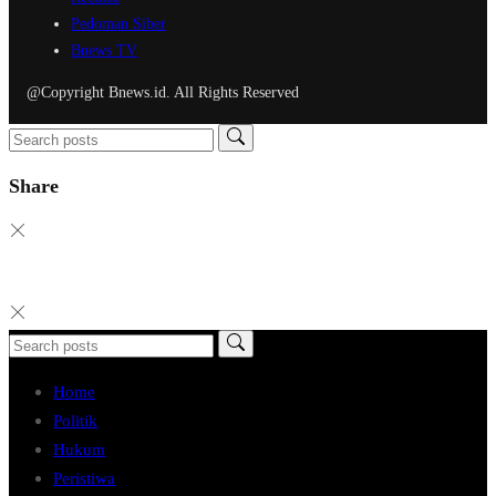
Pedoman Siber
Bnews TV
@Copyright Bnews.id. All Rights Reserved
Share
Home
Politik
Hukum
Peristiwa