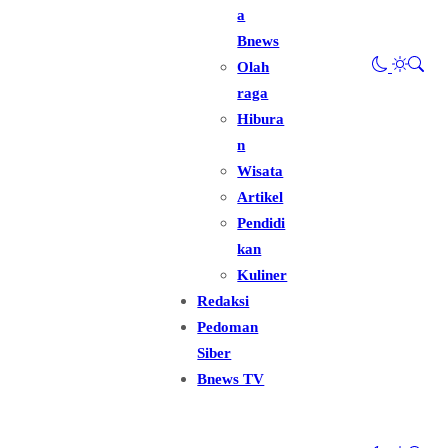
a
Bnews
Olah
raga
Hibura
n
Wisata
Artikel
Pendidi
kan
Kuliner
Redaksi
Pedoman
Siber
Bnews TV