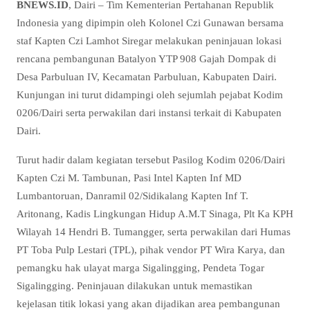
BNEWS.ID
, Dairi – Tim Kementerian Pertahanan Republik
Indonesia yang dipimpin oleh Kolonel Czi Gunawan bersama
staf Kapten Czi Lamhot Siregar melakukan peninjauan lokasi
rencana pembangunan Batalyon YTP 908 Gajah Dompak di
Desa Parbuluan IV, Kecamatan Parbuluan, Kabupaten Dairi.
Kunjungan ini turut didampingi oleh sejumlah pejabat Kodim
0206/Dairi serta perwakilan dari instansi terkait di Kabupaten
Dairi.
Turut hadir dalam kegiatan tersebut Pasilog Kodim 0206/Dairi
Kapten Czi M. Tambunan, Pasi Intel Kapten Inf MD
Lumbantoruan, Danramil 02/Sidikalang Kapten Inf T.
Aritonang, Kadis Lingkungan Hidup A.M.T Sinaga, Plt Ka KPH
Wilayah 14 Hendri B. Tumangger, serta perwakilan dari Humas
PT Toba Pulp Lestari (TPL), pihak vendor PT Wira Karya, dan
pemangku hak ulayat marga Sigalingging, Pendeta Togar
Sigalingging. Peninjauan dilakukan untuk memastikan
kejelasan titik lokasi yang akan dijadikan area pembangunan