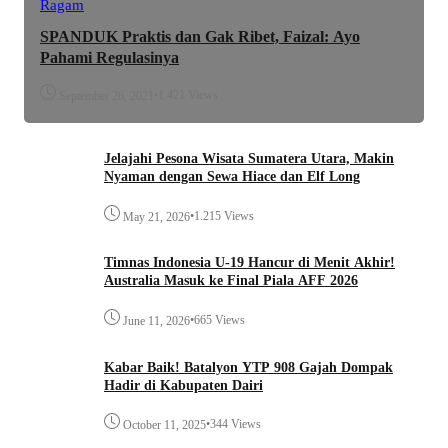
Ragam
SPANDUK Praktis dan Gak Ribet, Faizal: Ayo
Pahami Regulasinya
•
1.421 Views
September 26, 2021
Jelajahi Pesona Wisata Sumatera Utara, Makin
Nyaman dengan Sewa Hiace dan Elf Long
•
1.215 Views
May 21, 2026
Timnas Indonesia U-19 Hancur di Menit Akhir!
Australia Masuk ke Final Piala AFF 2026
•
665 Views
June 11, 2026
Kabar Baik! Batalyon YTP 908 Gajah Dompak
Hadir di Kabupaten Dairi
•
344 Views
October 11, 2025