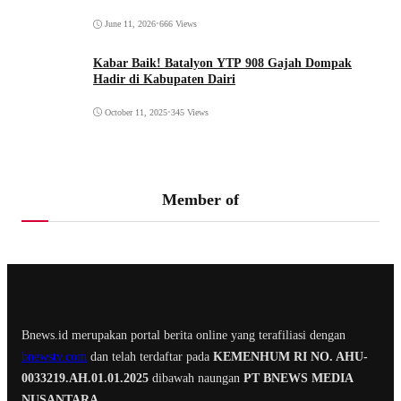
June 11, 2026
•
666 Views
Kabar Baik! Batalyon YTP 908 Gajah Dompak
Hadir di Kabupaten Dairi
October 11, 2025
•
345 Views
Member of
Bnews.id merupakan portal berita online yang terafiliasi dengan
bnewstv.com
dan telah terdaftar pada
KEMENHUM RI NO. AHU-
0033219.AH.01.01.2025
dibawah naungan
PT BNEWS MEDIA
NUSANTARA
.