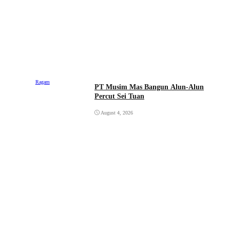
Ragam
PT Musim Mas Bangun Alun-Alun
Percut Sei Tuan
August 4, 2026