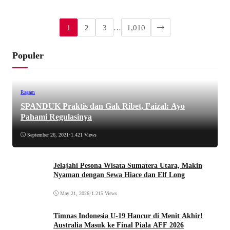
1
2
3
…
1,010
Populer
Ragam
SPANDUK Praktis dan Gak Ribet, Faizal: Ayo
Pahami Regulasinya
September 26, 2021
•
1.421 Views
Jelajahi Pesona Wisata Sumatera Utara, Makin
Nyaman dengan Sewa Hiace dan Elf Long
May 21, 2026
•
1.215 Views
Timnas Indonesia U-19 Hancur di Menit Akhir!
Australia Masuk ke Final Piala AFF 2026