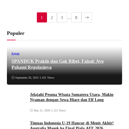
1
2
3
…
8
Populer
Ragam
SPANDUK Praktis dan Gak Ribet, Faizal: Ayo
Pahami Regulasinya
September 26, 2021
•
1.421 Views
Jelajahi Pesona Wisata Sumatera Utara, Makin
Nyaman dengan Sewa Hiace dan Elf Long
May 21, 2026
•
1.215 Views
Timnas Indonesia U-19 Hancur di Menit Akhir!
Australia Masuk ke Final Piala AFF 2026