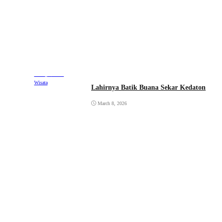
Lifestyle
Travel
Wisata
Lahirnya Batik Buana Sekar Kedaton
March 8, 2026