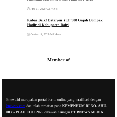
June 11, 2026
•
666 Views
Kabar Baik! Batalyon YTP 908 Gajah Dompak
Hadir di Kabupaten Dairi
October 11, 2025
•
345 Views
Member of
Bnews.id merupakan portal berita online yang terafiliasi dengan
bnewstv.com
dan telah terdaftar pada
KEMENHUM RI NO. AHU-
0033219.AH.01.01.2025
dibawah naungan
PT BNEWS MEDIA