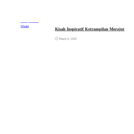
Ekonomi
Lifestyle
Travel
Wisata
Kisah Inspiratif Ketrampilan Merajut
March 8, 2026