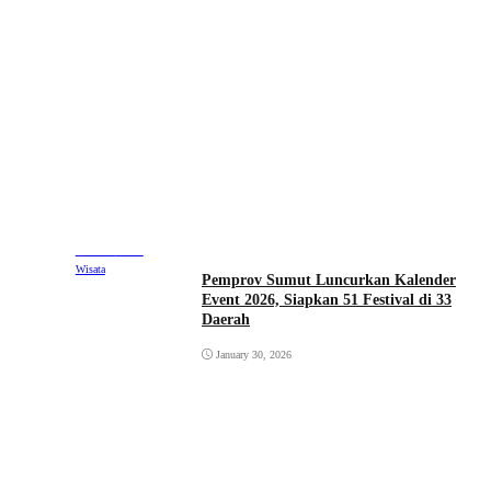
Ekonomi
Travel
Wisata
Pemprov Sumut Luncurkan Kalender
Event 2026, Siapkan 51 Festival di 33
Daerah
January 30, 2026