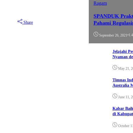
Ragam
SPANDUK Praktis
Pahami Regulasi
Share
•
1.
September 26, 2021
Jelajahi P
Nyaman de
May 21, 
Timnas Ind
Australia 
June 11, 
Kabar Bai
di Kabupat
October 1