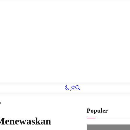
a
Populer
 Menewaskan