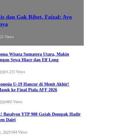
 dan Gak Ribet, Faizal: Ayo
nya
421 Views
esona Wisata Sumatera Utara, Makin
ngan Sewa Hiace dan Elf Long
•
1.215 Views
2026
onesia U-19 Hancur di Menit Akhir!
Masuk ke Final Piala AFF 2026
•
665 Views
2026
k! Batalyon YTP 908 Gajah Dompak Hadir
en Dairi
•
344 Views
1, 2025