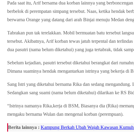
Pada saat itu, Arif bersama dua korban lainnya yang berboncenga
berbelok di perempatan simpang tersebut. Naas, ketika hendak ber
berwarna Orange yang datang dari arah Binjai menuju Medan deng
Tabrakan pun tak terelakkan. Mobil bermuatan batu tersebut lang
tersebut. Akibatnya, Arif korban tewas jatuh terpental dan terlin
dua pasutri (nama belum diketahui) yang juga tertabrak, tidak samp
Sebelum kejadian, pasutri tersebut diketahui berangkat dari ruma
Dimana suaminya hendak mengantarkan istrinya yang bekerja di Bi
Sang Istri yang diketahui bernama Rika dan sedang mengandung. Ia
Sedangkan sang suami (nama belum diketahui) dilarikan ke RS Bida
“Istrinya namanya Rika,kerja di BSM, Biasanya dia (Rika) memang
mengaku bernama Wulan dan mengenal korban (perempuan).
Berita lainnya :
Kampung Berkah Ubah Wajah Kawasan Kumuh