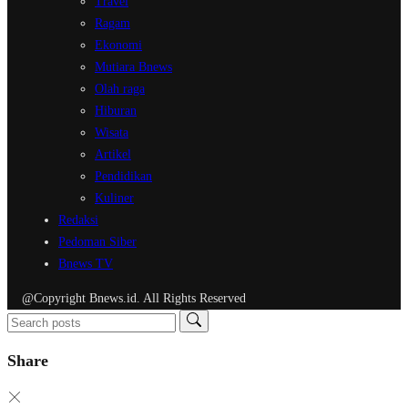
Travel
Ragam
Ekonomi
Mutiara Bnews
Olah raga
Hiburan
Wisata
Artikel
Pendidikan
Kuliner
Redaksi
Pedoman Siber
Bnews TV
@Copyright Bnews.id. All Rights Reserved
Share