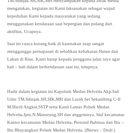
TM.Sitinjak.SH,SIK,MH menyampakan kepada awak media
mengatakan, kegiatan ini Kami laksanakan sebagai wujud
kepedulian Kami kepada masyarakat yang sedang
menggunakan kendaraan saat bepergian dan pulang dari
aktifitas. Ucapnya.
Saat ini cuaca kurang baik di karenakan asap sangat
mengganggu pernapasan di sebabkan kebakaran Hutan dan
Lahan di Riau. Kami harap kepada pengguna jalan raya agar
hati – hati dalam berkendaraan saat ini, tutupnya.
Hadir dalam kegiatan ini Kapolsek Medan Helvetia Akp.Sah
Udur TM.Sitinjak.SH,SIK,MH dan Lurah Sei Sekambing C-II
M.Hizril Angkat,SSTP serta Kanit Lantas Polsek Medan
Helvetia.Iptu.N.Manurung.SH dan anggotanya, Staf kecamatan
Kantor kecamatan Medan Helvetia, Personil Babinsa dan Ibu –
Ibu Bhayangkari Polsek Medan Helvetia. (Bnews – Dodi )