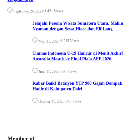
•
1.421 Views
September 26, 2021
Jelajahi Pesona Wisata Sumatera Utara, Makin
Nyaman dengan Sewa Hiace dan Elf Long
•
1.215 Views
May 21, 2026
Timnas Indonesia U-19 Hancur di Menit Akhir!
Australia Masuk ke Final Piala AFF 2026
•
666 Views
June 11, 2026
Kabar Baik! Batalyon YTP 908 Gajah Dompak
Hadir di Kabupaten Dairi
•
345 Views
October 11, 2025
Member of