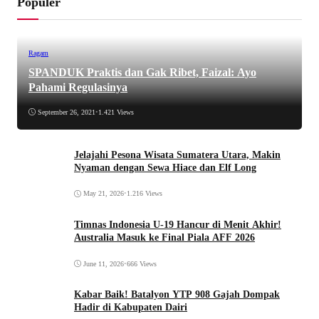
Populer
Ragam
SPANDUK Praktis dan Gak Ribet, Faizal: Ayo
Pahami Regulasinya
September 26, 2021
•
1.421 Views
Jelajahi Pesona Wisata Sumatera Utara, Makin
Nyaman dengan Sewa Hiace dan Elf Long
May 21, 2026
•
1.216 Views
Timnas Indonesia U-19 Hancur di Menit Akhir!
Australia Masuk ke Final Piala AFF 2026
June 11, 2026
•
666 Views
Kabar Baik! Batalyon YTP 908 Gajah Dompak
Hadir di Kabupaten Dairi