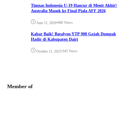
Timnas Indonesia U-19 Hancur di Menit Akhir!
Australia Masuk ke Final Piala AFF 2026
•
666 Views
June 11, 2026
Kabar Baik! Batalyon YTP 908 Gajah Dompak
Hadir di Kabupaten Dairi
•
345 Views
October 11, 2025
Member of