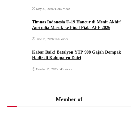
May 21, 2026
•
1.215 Views
Timnas Indonesia U-19 Hancur di Menit Akhir!
Australia Masuk ke Final Piala AFF 2026
June 11, 2026
•
666 Views
Kabar Baik! Batalyon YTP 908 Gajah Dompak
Hadir di Kabupaten Dairi
October 11, 2025
•
345 Views
Member of