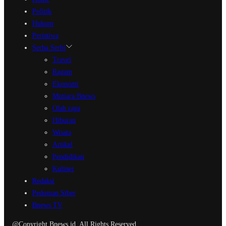
Politik
Hukum
Peristiwa
Serba Serbi
Travel
Ragam
Ekonomi
Mutiara Bnews
Olah raga
Hiburan
Wisata
Artikel
Pendidikan
Kuliner
Redaksi
Pedoman Siber
Bnews TV
@Copyright Bnews.id. All Rights Reserved