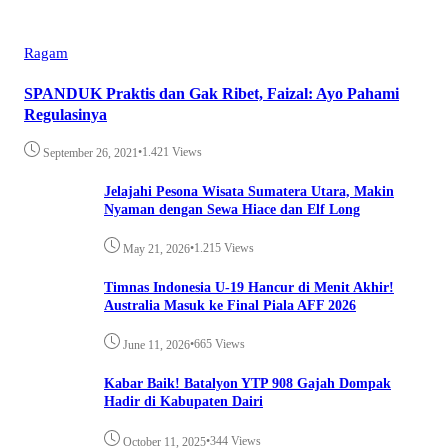
Ragam
SPANDUK Praktis dan Gak Ribet, Faizal: Ayo Pahami
Regulasinya
•
1.421 Views
September 26, 2021
Jelajahi Pesona Wisata Sumatera Utara, Makin
Nyaman dengan Sewa Hiace dan Elf Long
•
1.215 Views
May 21, 2026
Timnas Indonesia U-19 Hancur di Menit Akhir!
Australia Masuk ke Final Piala AFF 2026
•
665 Views
June 11, 2026
Kabar Baik! Batalyon YTP 908 Gajah Dompak
Hadir di Kabupaten Dairi
•
344 Views
October 11, 2025