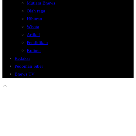
Mutiara Bnews
Olah raga
Hiburan
Wisata
Artikel
Pendidikan
Kuliner
Redaksi
Pedoman Siber
Bnews TV