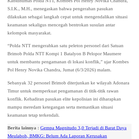
Kabidhumas Polda NTT, Kombes Pol Henry Novika Chandra,
S.I.K., M.H., menegaskan bahwa pengerahan pasukan
dilakukan sebagai langkah cepat untuk mengendalikan situasi
keamanan sekaligus mencegah bentrokan susulan antar
kelompok masyarakat.
“Polda NTT mengerahkan satu peleton personel dari Satuan
Brimob Polda NTT Kompi 1 Batalyon B Pelopor Maumere
untuk membantu pengamanan di lokasi konflik,” ujar Kombes
Pol Henry Novika Chandra, Jumat (6/3/2026) malam.
Sebanyak 32 personel Brimob diterjunkan ke wilayah Adonara
Timur untuk memperkuat pengamanan di titik-titik rawan
konflik. Kehadiran pasukan elite kepolisian ini diharapkan
mampu meredam ketegangan serta memastikan situasi
keamanan tetap terkendali.
Berita lainnya :
Gempa Magnitudo 3,0 Terjadi di Barat Daya
Meulaboh, BMKG: Belum Ada Laporan Kerusakan