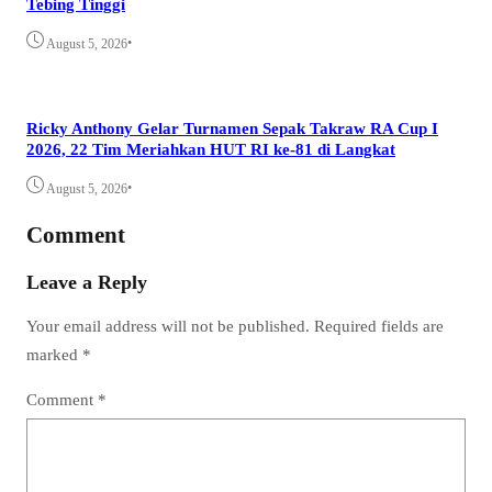
Tebing Tinggi
•
August 5, 2026
Ricky Anthony Gelar Turnamen Sepak Takraw RA Cup I
2026, 22 Tim Meriahkan HUT RI ke-81 di Langkat
•
August 5, 2026
Comment
Leave a Reply
Your email address will not be published.
Required fields are
marked
*
Comment
*