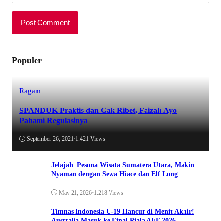
Populer
Ragam
SPANDUK Praktis dan Gak Ribet, Faizal: Ayo
Pahami Regulasinya
September 26, 2021
•
1.421 Views
Jelajahi Pesona Wisata Sumatera Utara, Makin
Nyaman dengan Sewa Hiace dan Elf Long
May 21, 2026
•
1.218 Views
Timnas Indonesia U-19 Hancur di Menit Akhir!
Australia Masuk ke Final Piala AFF 2026