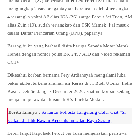
memaparkan, (27) keberhasilan Polsek Percut Sei Tuan dalam
mengungkap kasus penganiayaan berencana oleh 4 tersangka.
4 tersangka yakni AF alias ICA (26) warga Percut Sei Tuan, AM
alias Zuin (19), sudah tertangkap dan TSK Mamek, Ijal masuk
dalam Daftar Perncarian Orang (DPO), paparnya.
Barang bukti yang berhasil disita berupa Sepeda Motor Merek
Honda dengan nomor polisi BK 2497 AJD dan Video rekaman
CCTV.
Diketahui korban bernama Fery Ardiansyah mengalami luka
bakar akibat terkena siraman
air keras
di Jl. Budi Utomo, Indra
Kasih, Deli Serdang, 7 Desember 2020. Saat ini korban sedang
menjalani perawatan kusus di RS. Imelda Medan.
Berita lainnya :
Satlantas Polresta Tangerang Gelar Giat “Si
Caka” di Titik Rawan Kecelakaan Jalan Raya Serang
Lebih lanjut Kapolsek Percut Sei Tuan menjelaskan peristiwa