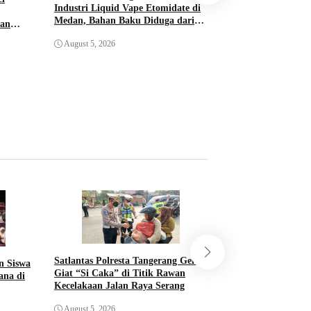
Resahkan Pengguna
Industri Liquid Vape Etomidate di
Tinggi
Medan, Bahan Baku Diduga dari
dan
Kamboja
August 5, 2026
August 5, 2026
Satlantas Polresta Tangerang Gelar
n Siswa
Satresnarkoba Polr
Giat “Si Caka” di Titik Rawan
ana di
Tangkap Pengedar 
Kecelakaan Jalan Raya Serang
Kotapinang, Sita 
Timbangan Digital
August 5, 2026