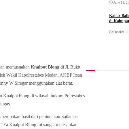
June 11, 2
Kabar Bai
di Kabupat
October 11
Medan memusnakan
Knalpot Blong
di Jl. Bukit
oleh Wakil Kapolrestabes Medan, AKBP Irsan
onny W Siregar menggunakan alat berat.
n Knalpot blong di wilayah hukum Polrestabes
tugas.
erupakan hasil dari penindakan Satlantas
 ” Ya Knalpot Blong ini sangat meresahkan