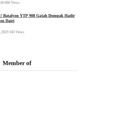
026
•
666 Views
k! Batalyon YTP 908 Gajah Dompak Hadir
en Dairi
, 2025
•
345 Views
Member of