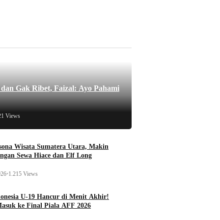
an Gak Ribet, Faizal: Ayo Pahami
21 Views
esona Wisata Sumatera Utara, Makin
ngan Sewa Hiace dan Elf Long
026
•
1.215 Views
onesia U-19 Hancur di Menit Akhir!
Masuk ke Final Piala AFF 2026