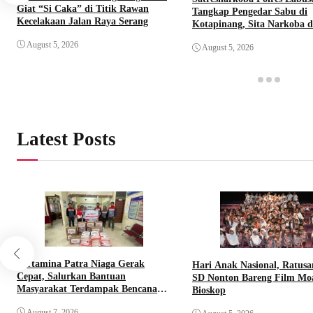
Giat “Si Caka” di Titik Rawan
Tangkap Pengedar Sabu di
Kecelakaan Jalan Raya Serang
Kotapinang, Sita Narkoba 
Timbangan Digital
August 5, 2026
August 5, 2026
Latest Posts
Pertamina Patra Niaga Gerak
Hari Anak Nasional, Ratusa
Cepat, Salurkan Bantuan
SD Nonton Bareng Film Mo
Masyarakat Terdampak Bencana
Bioskop
Banjir di Sumatera Barat
August 7, 2026