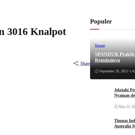
Populer
n 3016 Knalpot
Ragam
SPANDUK Praktis d
Regulasinya
Share
September 26, 2021
•
1.4
Jelajahi P
Nyaman de
May 21, 2
Timnas Ind
Australia 