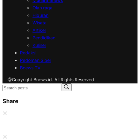
Mutiara Bnews
Olah raga
Hiburan
Wisata
Artikel
Pendidikan
Kuliner
Redaksi
Pedoman Siber
Bnews TV
@Copyright Bnews.id. All Rights Reserved
Share