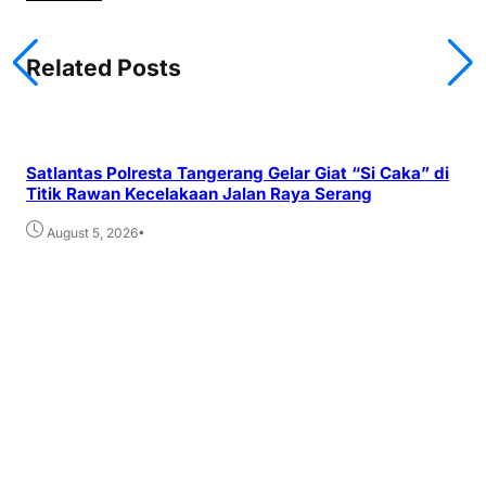
Related Posts
Satlantas Polresta Tangerang Gelar Giat “Si Caka” di
Titik Rawan Kecelakaan Jalan Raya Serang
•
August 5, 2026
Sa
Sa
Dig