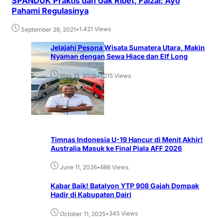
SPANDUK Praktis dan Gak Ribet, Faizal: Ayo
Pahami Regulasinya
•
1.421 Views
September 26, 2021
Jelajahi Pesona Wisata Sumatera Utara, Makin
Nyaman dengan Sewa Hiace dan Elf Long
•
1.215 Views
May 21, 2026
Timnas Indonesia U-19 Hancur di Menit Akhir!
Australia Masuk ke Final Piala AFF 2026
•
666 Views
June 11, 2026
Kabar Baik! Batalyon YTP 908 Gajah Dompak
Hadir di Kabupaten Dairi
•
345 Views
October 11, 2025