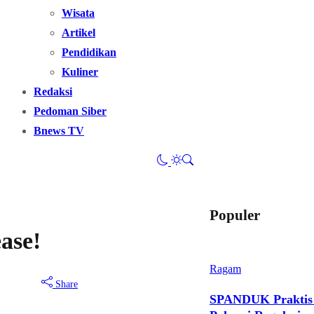
Wisata
Artikel
Pendidikan
Kuliner
Redaksi
Pedoman Siber
Bnews TV
Populer
ase!
Ragam
Share
SPANDUK Praktis d