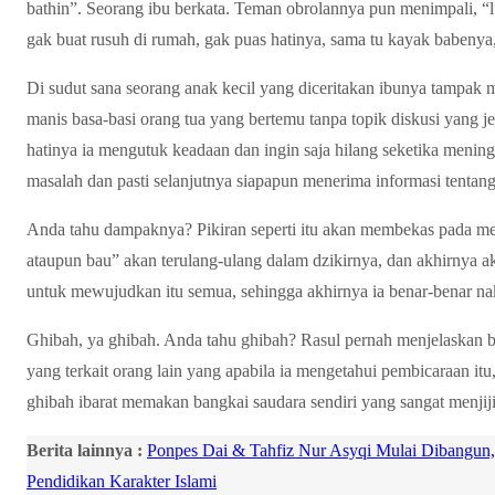
bathin”. Seorang ibu berkata. Teman obrolannya pun menimpali, “
gak buat rusuh di rumah, gak puas hatinya, sama tu kayak babenya,
Di sudut sana seorang anak kecil yang diceritakan ibunya tampak
manis basa-basi orang tua yang bertemu tanpa topik diskusi yang j
hatinya ia mengutuk keadaan dan ingin saja hilang seketika mening
masalah dan pasti selanjutnya siapapun menerima informasi tentang 
Anda tahu dampaknya? Pikiran seperti itu akan membekas pada mem
ataupun bau” akan terulang-ulang dalam dzikirnya, dan akhirnya 
untuk mewujudkan itu semua, sehingga akhirnya ia benar-benar naka
Ghibah, ya ghibah. Anda tahu ghibah? Rasul pernah menjelaskan 
yang terkait orang lain yang apabila ia mengetahui pembicaraan it
ghibah ibarat memakan bangkai saudara sendiri yang sangat menjiji
Berita lainnya :
Ponpes Dai & Tahfiz Nur Asyqi Mulai Dibangun,
Pendidikan Karakter Islami