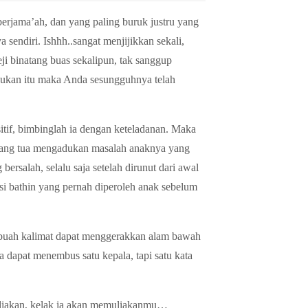
jama’ah, dan yang paling buruk justru yang
 sendiri. Ishhh..sangat menjijikkan sekali,
i binatang buas sekalipun, tak sanggup
kukan itu maka Anda sesungguhnya telah
ositif, bimbinglah ia dengan keteladanan. Maka
orang tua mengadukan masalah anaknya yang
ersalah, selalu saja setelah dirunut dari awal
asi bathin yang pernah diperoleh anak sebelum
ebuah kalimat dapat menggerakkan alam bawah
a dapat menembus satu kepala, tapi satu kata
muliakan, kelak ia akan memuliakanmu…