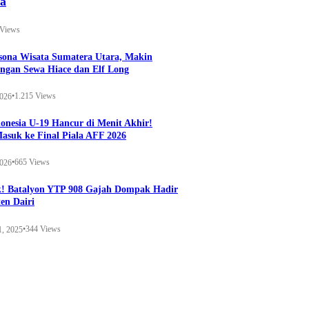
ya
 Views
esona Wisata Sumatera Utara, Makin
ngan Sewa Hiace dan Elf Long
•
1.215 Views
2026
onesia U-19 Hancur di Menit Akhir!
Masuk ke Final Piala AFF 2026
•
665 Views
2026
k! Batalyon YTP 908 Gajah Dompak Hadir
en Dairi
•
344 Views
1, 2025