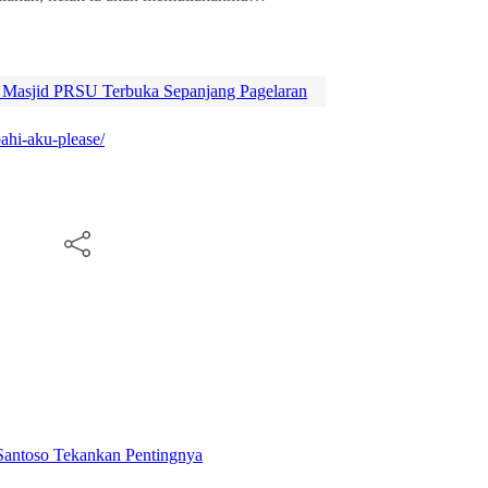
 Masjid PRSU Terbuka Sepanjang Pagelaran
ahi-aku-please/