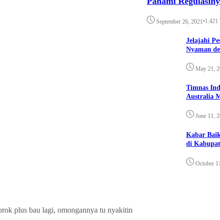
Pahami Regulasin
•
1.421
September 26, 2021
Jelajahi P
Nyaman de
May 21, 
Timnas Ind
Australia 
June 11, 
Kabar Bai
di Kabupat
October 1
orok plus bau lagi, omongannya tu nyakitin