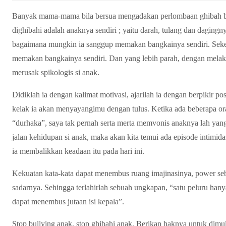
Banyak mama-mama bila bersua mengadakan perlombaan ghibah ber
dighibahi adalah anaknya sendiri ; yaitu darah, tulang dan dagingnya
bagaimana mungkin ia sanggup memakan bangkainya sendiri. Sekej
memakan bangkainya sendiri. Dan yang lebih parah, dengan mela
merusak spikologis si anak.
Didiklah ia dengan kalimat motivasi, ajarilah ia dengan berpikir p
kelak ia akan menyayangimu dengan tulus. Ketika ada beberapa 
“durhaka”, saya tak pernah serta merta memvonis anaknya lah yang b
jalan kehidupan si anak, maka akan kita temui ada episode intimid
ia membalikkan keadaan itu pada hari ini.
Kekuatan kata-kata dapat menembus ruang imajinasinya, power s
sadarnya. Sehingga terlahirlah sebuah ungkapan, “satu peluru hany
dapat menembus jutaan isi kepala”.
Stop bullying anak, stop ghibahi anak. Berikan haknya untuk di