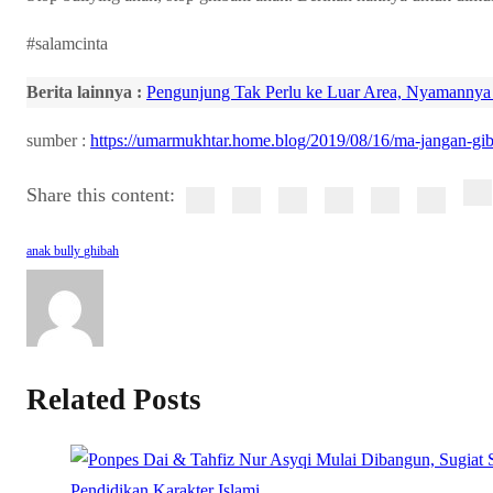
#salamcinta
Berita lainnya :
Pengunjung Tak Perlu ke Luar Area, Nyamannya
sumber :
https://umarmukhtar.home.blog/2019/08/16/ma-jangan-gib
Share this content:
anak
bully
ghibah
Related Posts