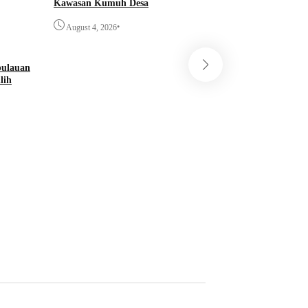
Kawasan Kumuh Desa
•
August 4, 2026
pulauan
lih
PT Musim Mas Ban
Percut Sei Tuan
•
August 4, 2026