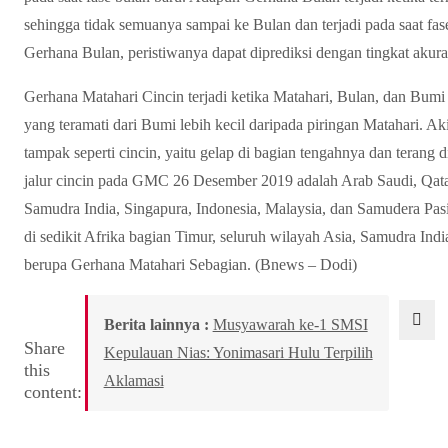
sehingga tidak semuanya sampai ke Bulan dan terjadi pada saat f
Gerhana Bulan, peristiwanya dapat diprediksi dengan tingkat akuras
Gerhana Matahari Cincin terjadi ketika Matahari, Bulan, dan Bumi t
yang teramati dari Bumi lebih kecil daripada piringan Matahari. A
tampak seperti cincin, yaitu gelap di bagian tengahnya dan terang 
jalur cincin pada GMC 26 Desember 2019 adalah Arab Saudi, Qatar
Samudra India, Singapura, Indonesia, Malaysia, dan Samudera Pas
di sedikit Afrika bagian Timur, seluruh wilayah Asia, Samudra Indi
berupa Gerhana Matahari Sebagian. (Bnews – Dodi)
Berita lainnya :
Musyawarah ke-1 SMSI
Share
Kepulauan Nias: Yonimasari Hulu Terpilih
this
Aklamasi
content: