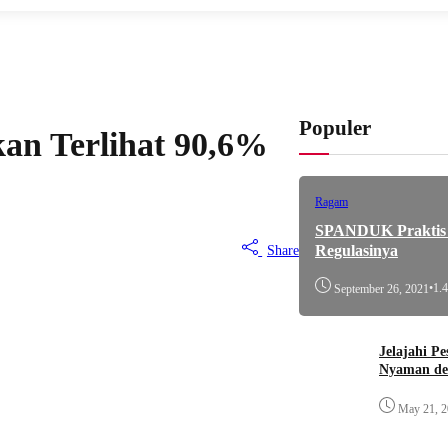
Populer
an Terlihat 90,6%
Ragam
SPANDUK Praktis d
Regulasinya
Share
•
1.
September 26, 2021
Jelajahi P
Nyaman de
May 21, 