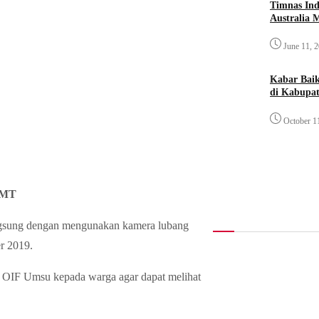
Timnas Ind
Australia 
June 11, 
Kabar Bai
di Kabupat
October 1
GMT
gsung dengan mengunakan kamera lubang
er 2019.
h OIF Umsu kepada warga agar dapat melihat