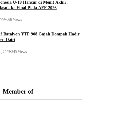
onesia U-19 Hancur di Menit Akhir!
Masuk ke Final Piala AFF 2026
•
666 Views
2026
k! Batalyon YTP 908 Gajah Dompak Hadir
en Dairi
•
345 Views
1, 2025
Member of