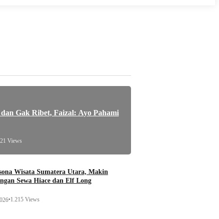
an Gak Ribet, Faizal: Ayo Pahami
421 Views
esona Wisata Sumatera Utara, Makin
ngan Sewa Hiace dan Elf Long
•
1.215 Views
2026