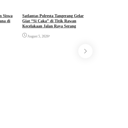
n Siswa
Satlantas Polresta Tangerang Gelar
ana di
Giat “Si Caka” di Titik Rawan
Kecelakaan Jalan Raya Serang
•
August 5, 2026
Satresnarkoba Polr
Tangkap Pengedar 
Kotapinang, Sita 
Timbangan Digital
•
August 5, 2026