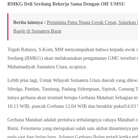
BMKG Deli Serdang Bekerja Sama Dengan OIF UMSU
Berita lainnya :
Pertamina Patra Niaga Gerak Cepat, Salurka
Banjir di Sumatera Barat
Teguh Rahayu, S.Kom, MM menyampaikan bahwa kepada awak med
Serdang (BMKG) akan melaksanakan pengamatan GMC tersebut di 
Muhamadiyah Sumatera Utara, ucapnya.
Lebih jelas lagi, Untuk Wilayah Sumatera Utara daerah yang dile
Sibolga, Pandan, Tarutung, Padang Sidempuan, Sipirok, Gunung Tu
lainya gerhana akan teramati berupa Gerhana Matahari Sebagian t
10.13 WIB, puncak Gerhana 12.04 WIB dan berakhir pukul14.03 W
Gerhana Matahari adalah peristiwa terhalangnya cahaya Matahari 
Bumi. Fenomena yang merupakan salah satu akibat dinamisnya perg
pada saat fase bulan baru. Adapun Gerhana Bulan terjadi ketika t