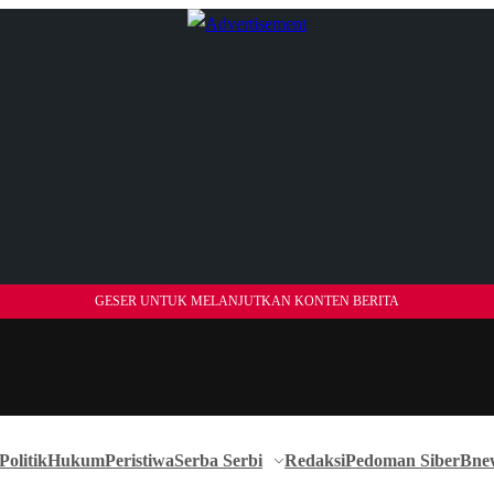
GESER UNTUK MELANJUTKAN KONTEN BERITA
Politik
Hukum
Peristiwa
Serba Serbi
Redaksi
Pedoman Siber
Bne