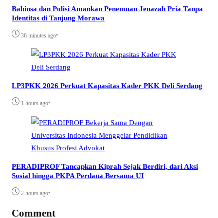
Babinsa dan Polisi Amankan Penemuan Jenazah Pria Tanpa
Identitas di Tanjung Morawa
•
36 minutes ago
LP3PKK 2026 Perkuat Kapasitas Kader PKK Deli Serdang
•
1 hours ago
PERADIPROF Tancapkan Kiprah Sejak Berdiri, dari Aksi
Sosial hingga PKPA Perdana Bersama UI
•
2 hours ago
Comment