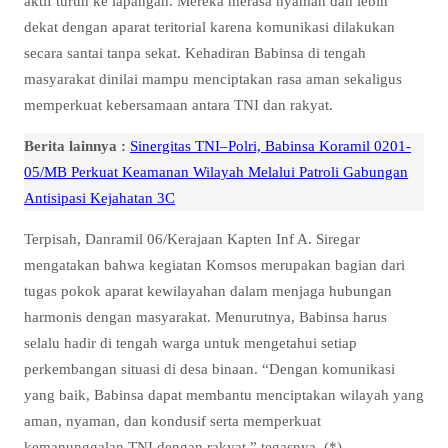
aktif turun ke lapangan. Mereka merasa nyaman dan lebih
dekat dengan aparat teritorial karena komunikasi dilakukan
secara santai tanpa sekat. Kehadiran Babinsa di tengah
masyarakat dinilai mampu menciptakan rasa aman sekaligus
memperkuat kebersamaan antara TNI dan rakyat.
Berita lainnya :
Sinergitas TNI–Polri, Babinsa Koramil 0201-
05/MB Perkuat Keamanan Wilayah Melalui Patroli Gabungan
Antisipasi Kejahatan 3C
Terpisah, Danramil 06/Kerajaan Kapten Inf A. Siregar
mengatakan bahwa kegiatan Komsos merupakan bagian dari
tugas pokok aparat kewilayahan dalam menjaga hubungan
harmonis dengan masyarakat. Menurutnya, Babinsa harus
selalu hadir di tengah warga untuk mengetahui setiap
perkembangan situasi di desa binaan. “Dengan komunikasi
yang baik, Babinsa dapat membantu menciptakan wilayah yang
aman, nyaman, dan kondusif serta memperkuat
kemanunggalan TNI dengan rakyat,” tegasnya. (*)