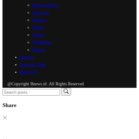
Mutiara Bnews
Olah raga
Hiburan
Wisata
Artikel
Pendidikan
Kuliner
Redaksi
Pedoman Siber
Bnews TV
@Copyright Bnews.id. All Rights Reserved
Share