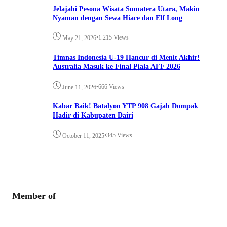
Jelajahi Pesona Wisata Sumatera Utara, Makin
Nyaman dengan Sewa Hiace dan Elf Long
•
1.215 Views
May 21, 2026
Timnas Indonesia U-19 Hancur di Menit Akhir!
Australia Masuk ke Final Piala AFF 2026
•
666 Views
June 11, 2026
Kabar Baik! Batalyon YTP 908 Gajah Dompak
Hadir di Kabupaten Dairi
•
345 Views
October 11, 2025
Member of