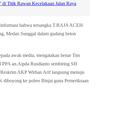
a” di Titik Rawan Kecelakaan Jalan Raya
pat informasi bahwa tersangka T.RAJA ACEH
lang, Medan Sunggal dalam gudang beton
epada awak media, mengatakan benar Tim
al PPA an.Aipda Rusdianto sembiring SH
sat Reskrim AKP Wirhan Arif langsung menuju
diboyong ke polres Binjai guna Pemeriksaan