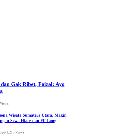
an Gak Ribet, Faizal: Ayo
ya
 Views
esona Wisata Sumatera Utara, Makin
ngan Sewa Hiace dan Elf Long
•
1.215 Views
2026