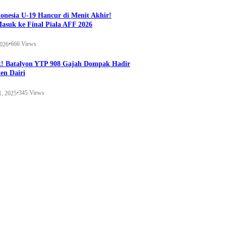
onesia U-19 Hancur di Menit Akhir!
Masuk ke Final Piala AFF 2026
•
666 Views
2026
k! Batalyon YTP 908 Gajah Dompak Hadir
en Dairi
•
345 Views
1, 2025