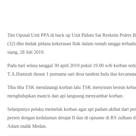
Tim Opsnal Unit PPA di back up Unit Pidum Sat Reskrim Polres 
(32) dlm tindak pidana kekerasan fisik dalam rumah tangga terhad
siang, 28 Juli 2019.
Pada hari selasa tanggal 30 april 2019 pukul 19.00 wib korban sedan
T.A.Hamzah dusun 1 purnama sari desa tandem hulu dua kecamata
Tiba tiba TSK mendatangi korban lalu TSK menyiram bensin keb
menghidupkan mancis dan api langsung menyambar korban.
Selanjutnya pelaku memeluk korban agar api padam akibat dari p
persen dengan kedalaman derajat II dan di opname di RS zulham d
Adam malik Medan.