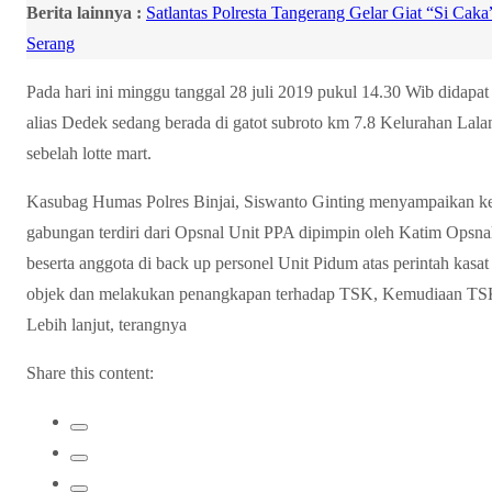
Berita lainnya :
Satlantas Polresta Tangerang Gelar Giat “Si Cak
Serang
Pada hari ini minggu tanggal 28 juli 2019 pukul 14.30 Wib dida
alias Dedek sedang berada di gatot subroto km 7.8 Kelurahan La
sebelah lotte mart.
Kasubag Humas Polres Binjai, Siswanto Ginting menyampaikan k
gabungan terdiri dari Opsnal Unit PPA dipimpin oleh Katim Opsn
beserta anggota di back up personel Unit Pidum atas perintah ka
objek dan melakukan penangkapan terhadap TSK, Kemudiaan TSK 
Lebih lanjut, terangnya
Share this content: