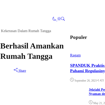
SK Kekerasan Dalam Rumah Tangga
Populer
 Berhasil Amankan
 Rumah Tangga
Ragam
SPANDUK Praktis d
Pahami Regulasin
Share
•
1.421
September 26, 2021
Jelajahi P
Nyaman de
May 21, 