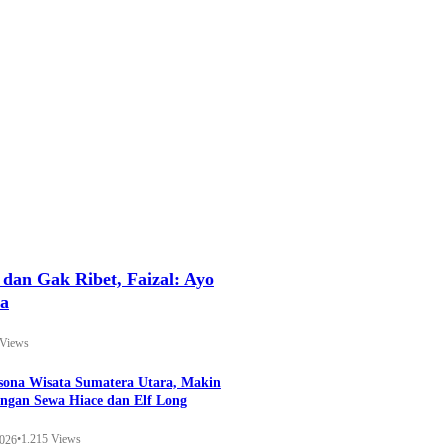
an Gak Ribet, Faizal: Ayo
ya
 Views
esona Wisata Sumatera Utara, Makin
ngan Sewa Hiace dan Elf Long
•
1.215 Views
2026