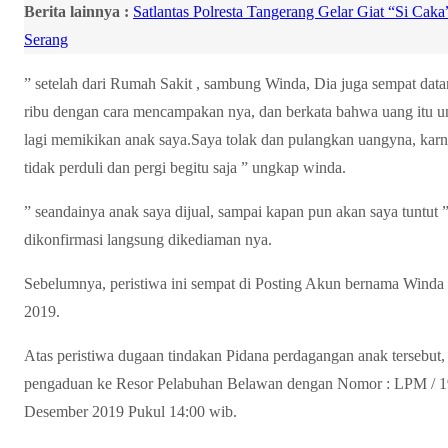
Berita lainnya :
Satlantas Polresta Tangerang Gelar Giat “Si Cak
Serang
” setelah dari Rumah Sakit , sambung Winda, Dia juga sempat dat
ribu dengan cara mencampakan nya, dan berkata bahwa uang itu un
lagi memikikan anak saya.Saya tolak dan pulangkan uangyna, karna
tidak perduli dan pergi begitu saja ” ungkap winda.
” seandainya anak saya dijual, sampai kapan pun akan saya tuntut
dikonfirmasi langsung dikediaman nya.
Sebelumnya, peristiwa ini sempat di Posting Akun bernama Winda 
2019.
Atas peristiwa dugaan tindakan Pidana perdagangan anak tersebu
pengaduan ke Resor Pelabuhan Belawan dengan Nomor : LPM / 198 
Desember 2019 Pukul 14:00 wib.