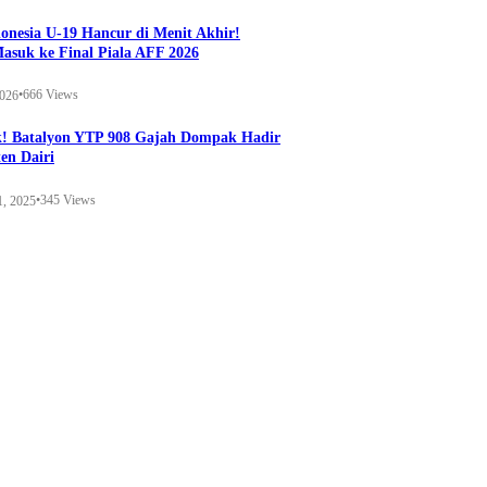
onesia U-19 Hancur di Menit Akhir!
Masuk ke Final Piala AFF 2026
•
666 Views
2026
k! Batalyon YTP 908 Gajah Dompak Hadir
en Dairi
•
345 Views
1, 2025