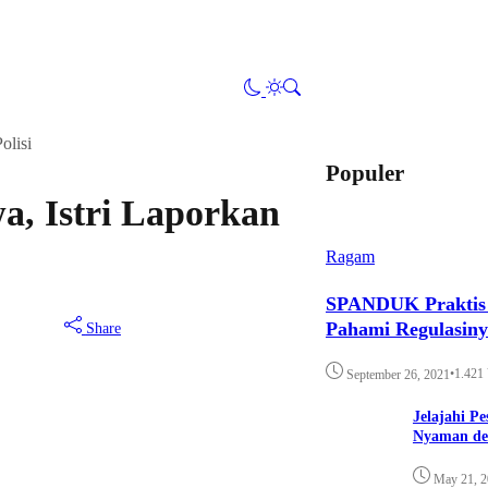
olisi
Populer
a, Istri Laporkan
Ragam
SPANDUK Praktis d
Pahami Regulasin
Share
•
1.421
September 26, 2021
Jelajahi P
Nyaman de
May 21, 