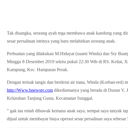
Tak disangka, seorang ayah tega membawa anak kandung yang didu
sesar persalinan istrinya yang baru melahirkan seorang anak.
Perbuatan yang dilakukan M.Hidayat (suami Winda) dan Sry Buaty s
Minggu 8 Desember 2019 sekira pukul 22:30 Wib di RS. Keliat, J
Kampung, Kec. Hamparan Perak.
Dengan terisak tangis dan berderai air mata, Winda (Korban-red) 
http://Www.bnewstv.com
dikediamanya yang berada di Dusun V, 
Kelurahan Tanjung Gusta, Kecamatan Sunggal.
” gak tau entah dibawak kemana anak saya, sempat saya tanyak tap
dijual untuk membayar biaya operasi sesar persalinan saya sebesar 5