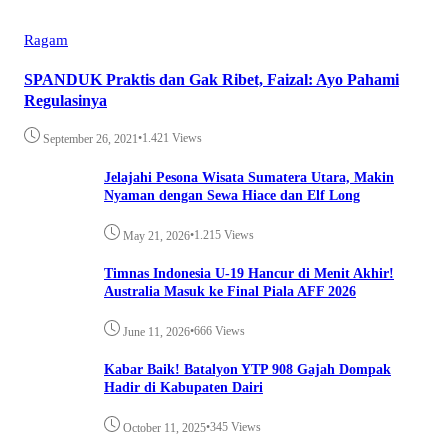
Ragam
SPANDUK Praktis dan Gak Ribet, Faizal: Ayo Pahami
Regulasinya
•
1.421 Views
September 26, 2021
Jelajahi Pesona Wisata Sumatera Utara, Makin
Nyaman dengan Sewa Hiace dan Elf Long
•
1.215 Views
May 21, 2026
Timnas Indonesia U-19 Hancur di Menit Akhir!
Australia Masuk ke Final Piala AFF 2026
•
666 Views
June 11, 2026
Kabar Baik! Batalyon YTP 908 Gajah Dompak
Hadir di Kabupaten Dairi
•
345 Views
October 11, 2025