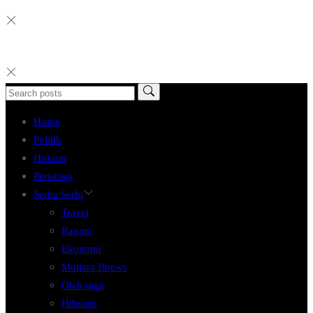
Home
Politik
Hukum
Peristiwa
Serba Serbi
Travel
Ragam
Ekonomi
Mutiara Bnews
Olah raga
Hiburan