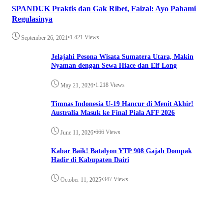
SPANDUK Praktis dan Gak Ribet, Faizal: Ayo Pahami
Regulasinya
•
1.421 Views
September 26, 2021
Jelajahi Pesona Wisata Sumatera Utara, Makin
Nyaman dengan Sewa Hiace dan Elf Long
•
1.218 Views
May 21, 2026
Timnas Indonesia U-19 Hancur di Menit Akhir!
Australia Masuk ke Final Piala AFF 2026
•
666 Views
June 11, 2026
Kabar Baik! Batalyon YTP 908 Gajah Dompak
Hadir di Kabupaten Dairi
•
347 Views
October 11, 2025