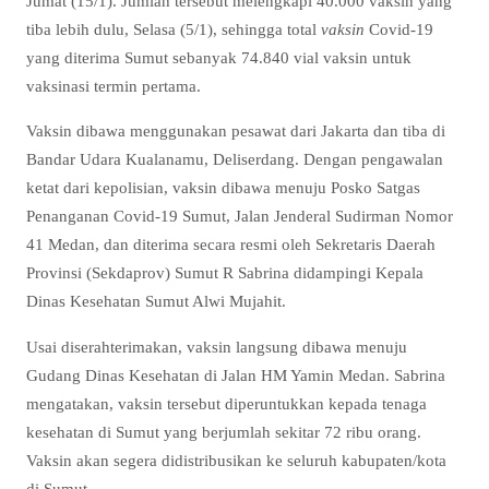
Jumat (15/1). Jumlah tersebut melengkapi 40.000 vaksin yang
tiba lebih dulu, Selasa (5/1), sehingga total
vaksin
Covid-19
yang diterima Sumut sebanyak 74.840 vial vaksin untuk
vaksinasi termin pertama.
Vaksin dibawa menggunakan pesawat dari Jakarta dan tiba di
Bandar Udara Kualanamu, Deliserdang. Dengan pengawalan
ketat dari kepolisian, vaksin dibawa menuju Posko Satgas
Penanganan Covid-19 Sumut, Jalan Jenderal Sudirman Nomor
41 Medan, dan diterima secara resmi oleh Sekretaris Daerah
Provinsi (Sekdaprov) Sumut R Sabrina didampingi Kepala
Dinas Kesehatan Sumut Alwi Mujahit.
Usai diserahterimakan, vaksin langsung dibawa menuju
Gudang Dinas Kesehatan di Jalan HM Yamin Medan. Sabrina
mengatakan, vaksin tersebut diperuntukkan kepada tenaga
kesehatan di Sumut yang berjumlah sekitar 72 ribu orang.
Vaksin akan segera didistribusikan ke seluruh kabupaten/kota
di Sumut.