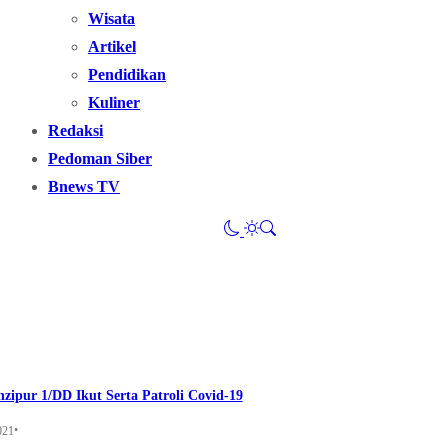
Wisata
Artikel
Pendidikan
Kuliner
Redaksi
Pedoman Siber
Bnews TV
nzipur 1/DD Ikut Serta Patroli Covid-19
•
021