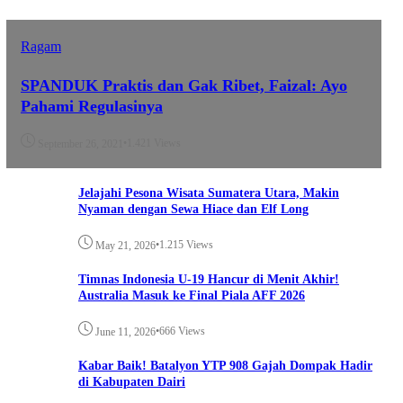
Ragam
SPANDUK Praktis dan Gak Ribet, Faizal: Ayo
Pahami Regulasinya
•
1.421 Views
September 26, 2021
Jelajahi Pesona Wisata Sumatera Utara, Makin
Nyaman dengan Sewa Hiace dan Elf Long
•
1.215 Views
May 21, 2026
Timnas Indonesia U-19 Hancur di Menit Akhir!
Australia Masuk ke Final Piala AFF 2026
•
666 Views
June 11, 2026
Kabar Baik! Batalyon YTP 908 Gajah Dompak Hadir
di Kabupaten Dairi