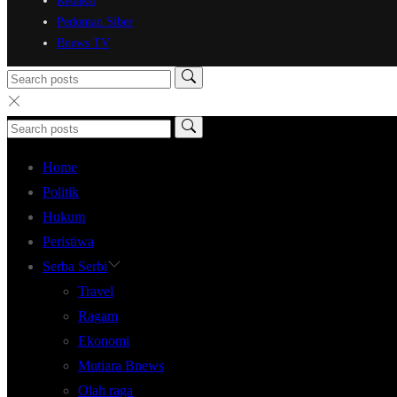
Redaksi
Pedoman Siber
Bnews TV
Home
Politik
Hukum
Peristiwa
Serba Serbi
Travel
Ragam
Ekonomi
Mutiara Bnews
Olah raga