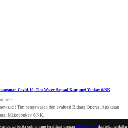
enanganan Covid-19, Tim Wasev Sopsad Kunjungi Yonkav 6/NK
•
10, 2020
ews.id : Tim pengawasan dan evaluasi Bidang Operasi Angkatan
ungi Makoyonkav 6/NK...
n portal berita online yang terafiliasi dengan
bnewstv.com
dan telah terdaftar