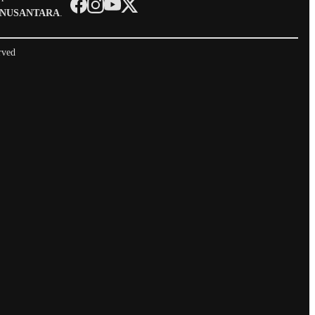
 NUSANTARA
.
rved