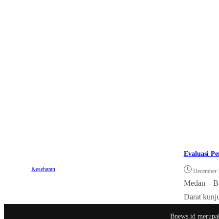
Evaluasi P
Kesehatan
December 
Medan – Bn
Darat kunj
Bnews.id merupaka