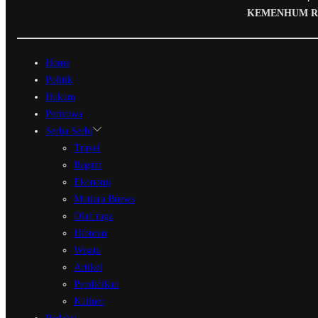
KEMENHUM RI N
Home
Politik
Hukum
Peristiwa
Serba Serbi
Travel
Ragam
Ekonomi
Mutiara Bnews
Olah raga
Hiburan
Wisata
Artikel
Pendidikan
Kuliner