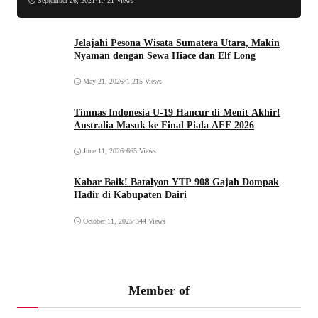
September 26, 2021
•
1.421 Views
Jelajahi Pesona Wisata Sumatera Utara, Makin
Nyaman dengan Sewa Hiace dan Elf Long
May 21, 2026
•
1.215 Views
Timnas Indonesia U-19 Hancur di Menit Akhir!
Australia Masuk ke Final Piala AFF 2026
June 11, 2026
•
665 Views
Kabar Baik! Batalyon YTP 908 Gajah Dompak
Hadir di Kabupaten Dairi
October 11, 2025
•
344 Views
Member of