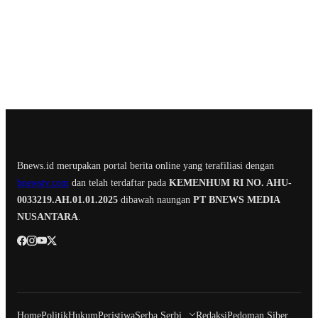
Bnews.id merupakan portal berita online yang terafiliasi dengan
bnewstv.com
dan telah terdaftar pada
KEMENHUM RI NO. AHU-
0033219.AH.01.01.2025
dibawah naungan
PT BNEWS MEDIA
NUSANTARA
.
Home
Politik
Hukum
Peristiwa
Serba Serbi
Redaksi
Pedoman Siber