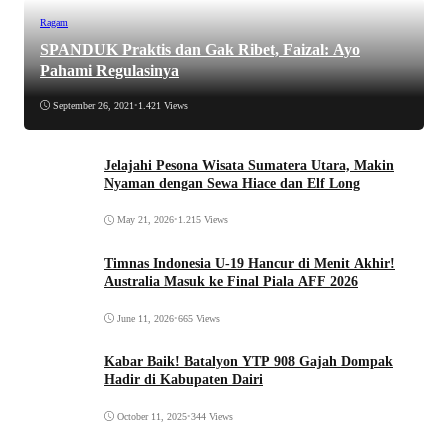
Ragam
SPANDUK Praktis dan Gak Ribet, Faizal: Ayo
Pahami Regulasinya
September 26, 2021
•
1.421 Views
Jelajahi Pesona Wisata Sumatera Utara, Makin
Nyaman dengan Sewa Hiace dan Elf Long
May 21, 2026
•
1.215 Views
Timnas Indonesia U-19 Hancur di Menit Akhir!
Australia Masuk ke Final Piala AFF 2026
June 11, 2026
•
665 Views
Kabar Baik! Batalyon YTP 908 Gajah Dompak
Hadir di Kabupaten Dairi
October 11, 2025
•
344 Views