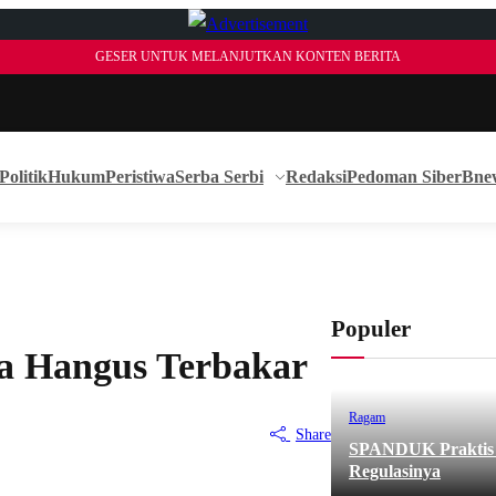
GESER UNTUK MELANJUTKAN KONTEN BERITA
Politik
Hukum
Peristiwa
Serba Serbi
Redaksi
Pedoman Siber
Bne
Populer
a Hangus Terbakar
Ragam
Share
SPANDUK Praktis d
Regulasinya