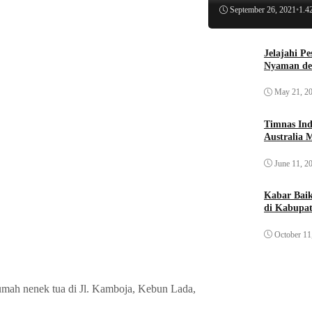
September 26, 2021
•
1.4
Jelajahi P
Nyaman de
May 21, 2
Timnas Ind
Australia 
June 11, 2
Kabar Bai
di Kabupat
October 11
 rumah nenek tua di Jl. Kamboja, Kebun Lada,