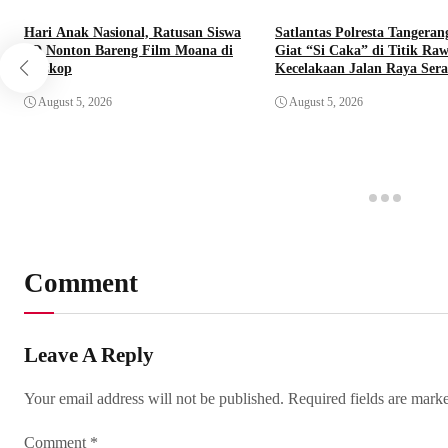
Hari Anak Nasional, Ratusan Siswa
Satlantas Polresta Tangeran
SD Nonton Bareng Film Moana di
Giat “Si Caka” di Titik Ra
Bioskop
Kecelakaan Jalan Raya Ser
August 5, 2026
August 5, 2026
Comment
Leave A Reply
Your email address will not be published.
Required fields are mar
Comment
*