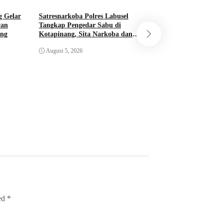
g Gelar
Satresnarkoba Polres Labusel
wan
Tangkap Pengedar Sabu di
ang
Kotapinang, Sita Narkoba dan
Polda Sumut Bong
Timbangan Digital
Industri Liquid Va
August 5, 2026
Medan, Bahan Baku
Kamboja
August 5, 2026
ked
*