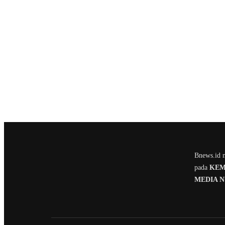
Bnews.id m
pada
KEME
MEDIA 