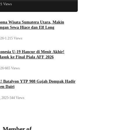
21 Views
esona Wisata Sumatera Utara, Makin
ngan Sewa Hiace dan Elf Long
026
•
1.215 Views
onesia U-19 Hancur di Menit Akhir!
Masuk ke Final Piala AFF 2026
026
•
665 Views
k! Batalyon YTP 908 Gajah Dompak Hadir
en Dairi
, 2025
•
344 Views
Member of