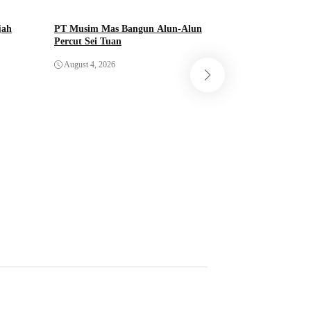
jah
PT Musim Mas Bangun Alun-Alun
Percut Sei Tuan
Pemkab Deli Serda
August 4, 2026
Penataan dan Pen
August 4, 2026