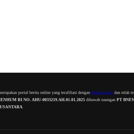
erupakan portal berita online yang terafiliasi dengan
bnewstv.com
dan telah te
NHUM RI NO. AHU-0033219.AH.01.01.2025
dibawah naungan
PT BNE
NUSANTARA
.