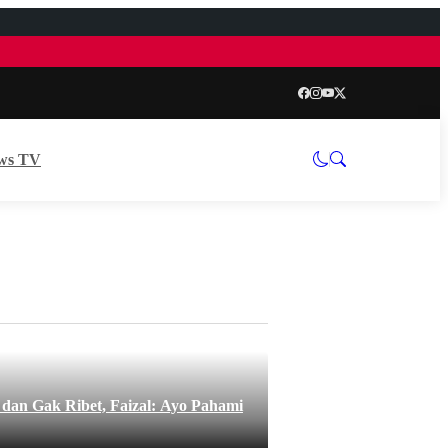
ws TV
an Gak Ribet, Faizal: Ayo Pahami