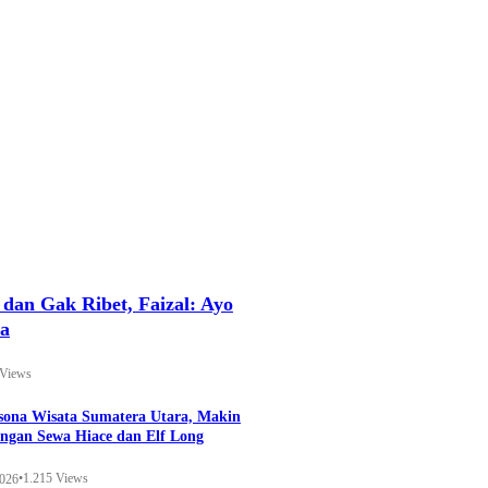
an Gak Ribet, Faizal: Ayo
ya
 Views
esona Wisata Sumatera Utara, Makin
ngan Sewa Hiace dan Elf Long
•
1.215 Views
2026