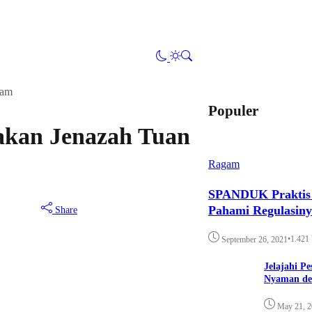
lam
Populer
akan Jenazah Tuan
Ragam
SPANDUK Praktis d
Pahami Regulasin
Share
•
1.421
September 26, 2021
Jelajahi P
Nyaman de
May 21, 