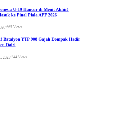
onesia U-19 Hancur di Menit Akhir!
Masuk ke Final Piala AFF 2026
•
665 Views
2026
k! Batalyon YTP 908 Gajah Dompak Hadir
en Dairi
•
344 Views
1, 2025