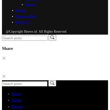
Kuliner
Redaksi
Pedoman Siber
Bnews TV
@Copyright Bnews.id. All Rights Reserved
Share
Home
Politik
Hukum