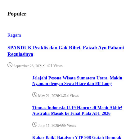
Populer
Ragam
SPANDUK Praktis dan Gak Ribet, Faizal: Ayo Pahami
Regulasinya
•
1.421 Views
September 26, 2021
Jelajahi Pesona Wisata Sumatera Utara, Makin
Nyaman dengan Sewa Hiace dan Elf Long
•
1.218 Views
May 21, 2026
Timnas Indonesia U-19 Hancur di Menit Akhir!
Australia Masuk ke Final Piala AFF 2026
•
666 Views
June 11, 2026
Kabar Baik! Batalyon YTP 908 Gajah Dompak