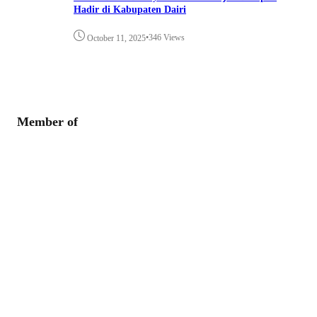
Hadir di Kabupaten Dairi
•
346 Views
October 11, 2025
Member of