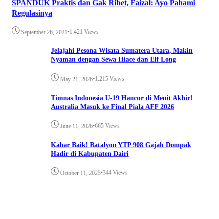
SPANDUK Praktis dan Gak Ribet, Faizal: Ayo Pahami
Regulasinya
•
1.421 Views
September 26, 2021
Jelajahi Pesona Wisata Sumatera Utara, Makin
Nyaman dengan Sewa Hiace dan Elf Long
•
1.215 Views
May 21, 2026
Timnas Indonesia U-19 Hancur di Menit Akhir!
Australia Masuk ke Final Piala AFF 2026
•
665 Views
June 11, 2026
Kabar Baik! Batalyon YTP 908 Gajah Dompak
Hadir di Kabupaten Dairi
•
344 Views
October 11, 2025