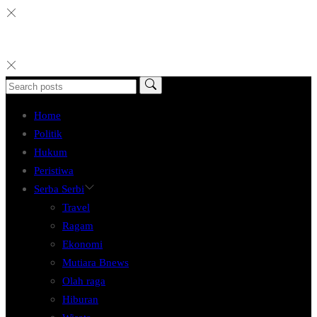
Home
Politik
Hukum
Peristiwa
Serba Serbi
Travel
Ragam
Ekonomi
Mutiara Bnews
Olah raga
Hiburan