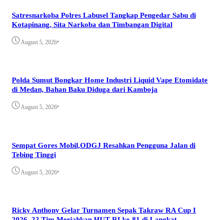
Satresnarkoba Polres Labusel Tangkap Pengedar Sabu di
Kotapinang, Sita Narkoba dan Timbangan Digital
•
August 5, 2026
Polda Sumut Bongkar Home Industri Liquid Vape Etomidate
di Medan, Bahan Baku Diduga dari Kamboja
•
August 5, 2026
Sempat Gores Mobil,ODGJ Resahkan Pengguna Jalan di
Tebing Tinggi
•
August 5, 2026
Ricky Anthony Gelar Turnamen Sepak Takraw RA Cup I
2026, 22 Tim Meriahkan HUT RI ke-81 di Langkat