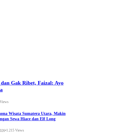
an Gak Ribet, Faizal: Ayo
ya
 Views
esona Wisata Sumatera Utara, Makin
ngan Sewa Hiace dan Elf Long
•
1.215 Views
2026