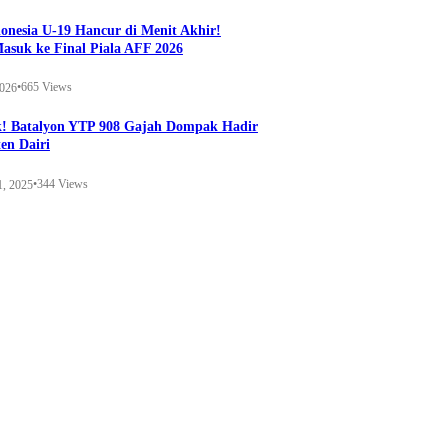
onesia U-19 Hancur di Menit Akhir!
Masuk ke Final Piala AFF 2026
•
665 Views
2026
k! Batalyon YTP 908 Gajah Dompak Hadir
en Dairi
•
344 Views
1, 2025