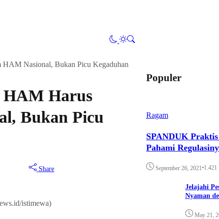
m HAM Nasional, Bukan Picu Kegaduhan
Populer
UU HAM Harus
l, Bukan Picu
Ragam
SPANDUK Praktis d
Pahami Regulasin
•
1.421
September 26, 2021
Share
Jelajahi P
Nyaman de
ews.id/istimewa)
May 21, 