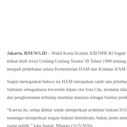
Jakarta, BNEWS.ID
– Wakil Ketua Komisi XIII DPR RI Sugiat
terkait draft revisi Undang-Undang Nomor 39 Tahun 1999 tenta
menjadi perdebatan antara Kementerian HAM dan Komnas HAM.
Sugiat menegaskan bahwa isu HAM merupakan salah satu priorita
Subianto sebagaimana tercermin dalam visi Asta Cita, terutama d
dan penghormatan terhadap martabat manusia sebagai fondasi pem
“Karena itu, setiap ikhtiar untuk memperkuat arsitektur hukum HA
semangat memperkuat negara hukum demokratis, bukan justru men
ruang publik,” kata Sugiat, Minggu (31/5/2026).