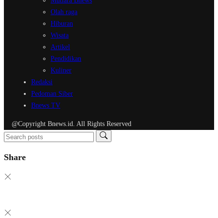
Mutiara Bnews
Olah raga
Hiburan
Wisata
Artikel
Pendidikan
Kuliner
Redaksi
Pedoman Siber
Bnews TV
@Copyright Bnews.id. All Rights Reserved
Share