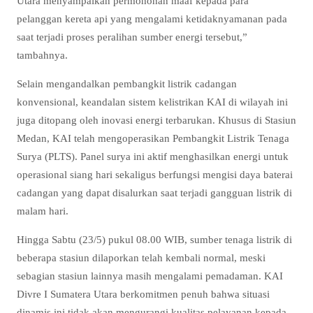
Utara menyampaikan permohonan maaf kepada para
pelanggan kereta api yang mengalami ketidaknyamanan pada
saat terjadi proses peralihan sumber energi tersebut,”
tambahnya.
Selain mengandalkan pembangkit listrik cadangan
konvensional, keandalan sistem kelistrikan KAI di wilayah ini
juga ditopang oleh inovasi energi terbarukan. Khusus di Stasiun
Medan, KAI telah mengoperasikan Pembangkit Listrik Tenaga
Surya (PLTS). Panel surya ini aktif menghasilkan energi untuk
operasional siang hari sekaligus berfungsi mengisi daya baterai
cadangan yang dapat disalurkan saat terjadi gangguan listrik di
malam hari.
Hingga Sabtu (23/5) pukul 08.00 WIB, sumber tenaga listrik di
beberapa stasiun dilaporkan telah kembali normal, meski
sebagian stasiun lainnya masih mengalami pemadaman. KAI
Divre I Sumatera Utara berkomitmen penuh bahwa situasi
dinamis ini tidak akan mengurangi kualitas pelayanan kepada