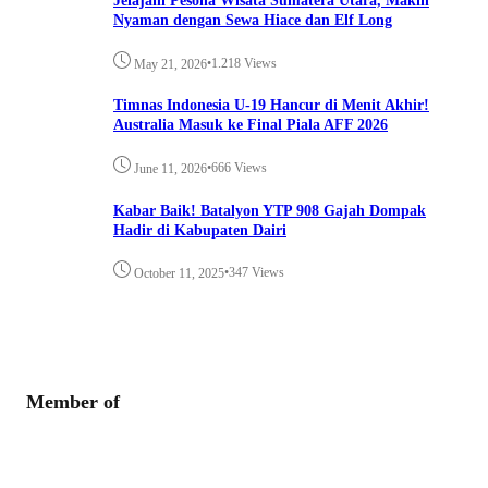
Jelajahi Pesona Wisata Sumatera Utara, Makin
Nyaman dengan Sewa Hiace dan Elf Long
•
1.218 Views
May 21, 2026
Timnas Indonesia U-19 Hancur di Menit Akhir!
Australia Masuk ke Final Piala AFF 2026
•
666 Views
June 11, 2026
Kabar Baik! Batalyon YTP 908 Gajah Dompak
Hadir di Kabupaten Dairi
•
347 Views
October 11, 2025
Member of