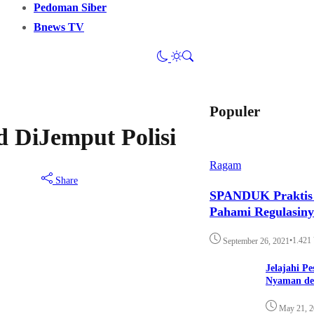
Pedoman Siber
Bnews TV
Populer
d DiJemput Polisi
Ragam
Share
SPANDUK Praktis d
Pahami Regulasin
•
1.421
September 26, 2021
Jelajahi P
Nyaman de
May 21, 