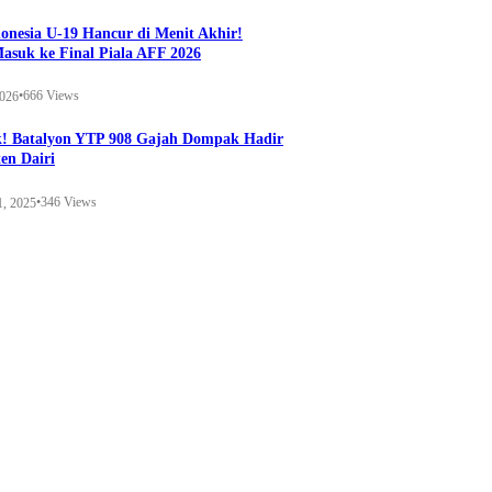
onesia U-19 Hancur di Menit Akhir!
Masuk ke Final Piala AFF 2026
•
666 Views
2026
k! Batalyon YTP 908 Gajah Dompak Hadir
en Dairi
•
346 Views
1, 2025