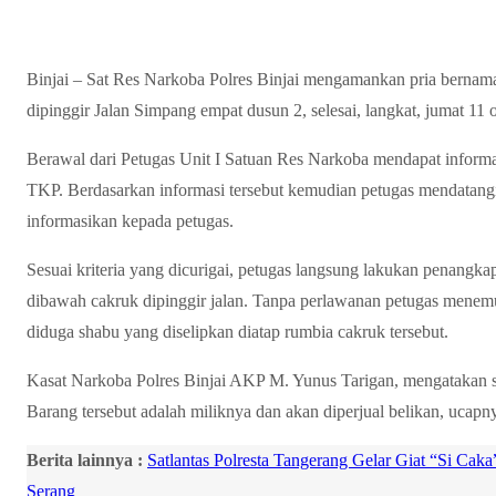
Binjai – Sat Res Narkoba Polres Binjai mengamankan pria bernama
dipinggir Jalan Simpang empat dusun 2, selesai, langkat, jumat 11
Berawal dari Petugas Unit I Satuan Res Narkoba mendapat informas
TKP. Berdasarkan informasi tersebut kemudian petugas mendatangi 
informasikan kepada petugas.
Sesuai kriteria yang dicurigai, petugas langsung lakukan penang
dibawah cakruk dipinggir jalan. Tanpa perlawanan petugas menemu
diduga shabu yang diselipkan diatap rumbia cakruk tersebut.
Kasat Narkoba Polres Binjai AKP M. Yunus Tarigan, mengatakan s
Barang tersebut adalah miliknya dan akan diperjual belikan, ucapn
Berita lainnya :
Satlantas Polresta Tangerang Gelar Giat “Si Cak
Serang