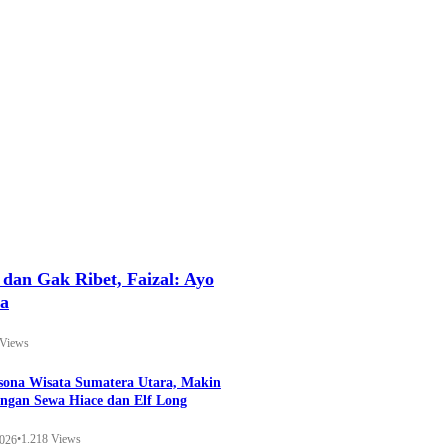
an Gak Ribet, Faizal: Ayo
ya
 Views
esona Wisata Sumatera Utara, Makin
ngan Sewa Hiace dan Elf Long
•
1.218 Views
2026