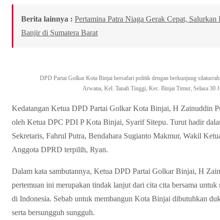
Berita lainnya :
Pertamina Patra Niaga Gerak Cepat, Salurka
Banjir di Sumatera Barat
DPD Partai Golkar Kota Binjai bersafari politik dengan berkunjung silaturr
Arwana, Kel. Tanah Tinggi, Kec. Binjai Timur, Selasa 30 
Kedatangan Ketua DPD Partai Golkar Kota Binjai, H Zainuddin Pu
oleh Ketua DPC PDI P Kota Binjai, Syarif Sitepu. Turut hadir dal
Sekretaris, Fahrul Putra, Bendahara Sugianto Makmur, Wakil Ket
Anggota DPRD terpilih, Ryan.
Dalam kata sambutannya, Ketua DPD Partai Golkar Binjai, H Za
pertemuan ini merupakan tindak lanjut dari cita cita bersama unt
di Indonesia. Sebab untuk membangun Kota Binjai dibutuhkan duk
serta bersungguh sungguh.