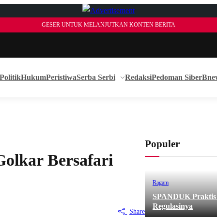
GESER UNTUK MELANJUTKAN KONTEN BERITA
Politik
Hukum
Peristiwa
Serba Serbi
Redaksi
Pedoman Siber
Bne
Populer
Golkar Bersafari
Ragam
SPANDUK Praktis d
Regulasinya
Share