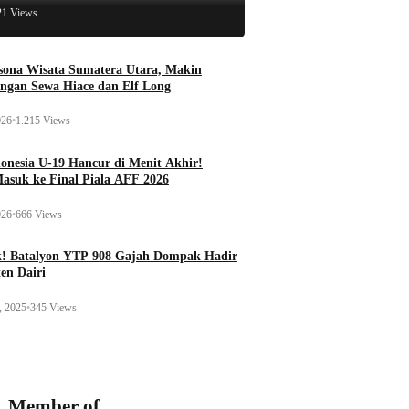
21 Views
esona Wisata Sumatera Utara, Makin
ngan Sewa Hiace dan Elf Long
026
•
1.215 Views
onesia U-19 Hancur di Menit Akhir!
Masuk ke Final Piala AFF 2026
026
•
666 Views
k! Batalyon YTP 908 Gajah Dompak Hadir
en Dairi
, 2025
•
345 Views
Member of