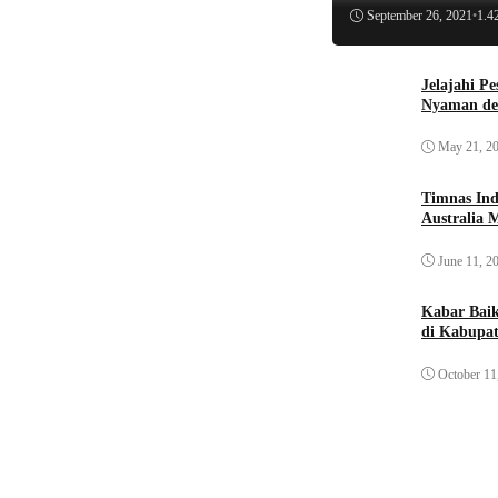
September 26, 2021
•
1.4
Jelajahi P
Nyaman de
May 21, 2
Timnas Ind
Australia 
June 11, 2
Kabar Bai
di Kabupat
October 11