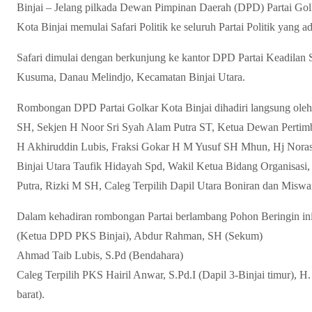
Binjai – Jelang pilkada Dewan Pimpinan Daerah (DPD) Partai Golk
Kota Binjai memulai Safari Politik ke seluruh Partai Politik yang a
Safari dimulai dengan berkunjung ke kantor DPD Partai Keadilan S
Kusuma, Danau Melindjo, Kecamatan Binjai Utara.
Rombongan DPD Partai Golkar Kota Binjai dihadiri langsung ole
SH, Sekjen H Noor Sri Syah Alam Putra ST, Ketua Dewan Pertim
H Akhiruddin Lubis, Fraksi Gokar H M Yusuf SH Mhun, Hj Noras
Binjai Utara Taufik Hidayah Spd, Wakil Ketua Bidang Organisas
Putra, Rizki M SH, Caleg Terpilih Dapil Utara Boniran dan Miswa
Dalam kehadiran rombongan Partai berlambang Pohon Beringin in
(Ketua DPD PKS Binjai), Abdur Rahman, SH (Sekum)
Ahmad Taib Lubis, S.Pd (Bendahara)
Caleg Terpilih PKS Hairil Anwar, S.Pd.I (Dapil 3-Binjai timur), H
barat).