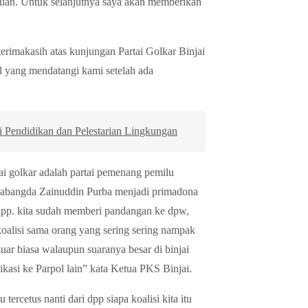
tuan. Untuk selanjutnya saya akan memberikan
rimakasih atas kunjungan Partai Golkar Binjai
l yang mendatangi kami setelah ada
Pendidikan dan Pelestarian Lingkungan
jai golkar adalah partai pemenang pemilu
n abangda Zainuddin Purba menjadi primadona
dpp. kita sudah memberi pandangan ke dpw,
 koalisi sama orang yang sering sering nampak
 luar biasa walaupun suaranya besar di binjai
kasi ke Parpol lain” kata Ketua PKS Binjai.
ercetus nanti dari dpp siapa koalisi kita itu