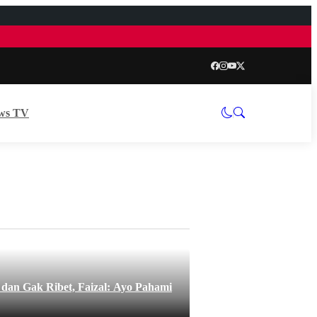
ws TV
an Gak Ribet, Faizal: Ayo Pahami