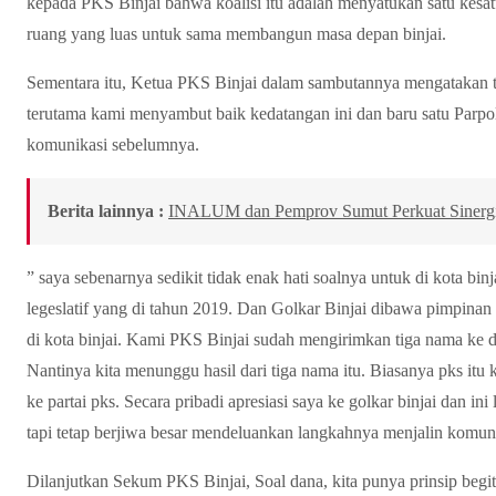
kepada PKS Binjai bahwa koalisi itu adalah menyatukan satu kesa
ruang yang luas untuk sama membangun masa depan binjai.
Sementara itu, Ketua PKS Binjai dalam sambutannya mengatakan te
terutama kami menyambut baik kedatangan ini dan baru satu Parpo
komunikasi sebelumnya.
Berita lainnya :
INALUM dan Pemprov Sumut Perkuat Sinergi 
” saya sebenarnya sedikit tidak enak hati soalnya untuk di kota bin
legeslatif yang di tahun 2019. Dan Golkar Binjai dibawa pimpina
di kota binjai. Kami PKS Binjai sudah mengirimkan tiga nama ke 
Nantinya kita menunggu hasil dari tiga nama itu. Biasanya pks itu
ke partai pks. Secara pribadi apresiasi saya ke golkar binjai dan ini
tapi tetap berjiwa besar mendeluankan langkahnya menjalin komuni
Dilanjutkan Sekum PKS Binjai, Soal dana, kita punya prinsip begitu t