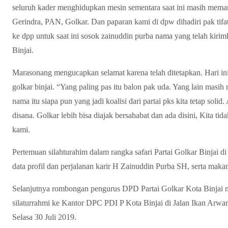
seluruh kader menghidupkan mesin sementara saat ini masih meman
Gerindra, PAN, Golkar. Dan paparan kami di dpw dihadiri pak tifa
ke dpp untuk saat ini sosok zainuddin purba nama yang telah ki
Binjai.
Marasonang mengucapkan selamat karena telah ditetapkan. Hari ini
golkar binjai. “Yang paling pas itu balon pak uda. Yang lain mas
nama itu siapa pun yang jadi koalisi dari partai pks kita tetap sol
disana. Golkar lebih bisa diajak bersahabat dan ada disini, Kita tid
kami.
Pertemuan silahturahim dalam rangka safari Partai Golkar Binjai d
data profil dan perjalanan karir H Zainuddin Purba SH, serta maka
Selanjutnya rombongan pengurus DPD Partai Golkar Kota Binjai m
silaturrahmi ke Kantor DPC PDI P Kota Binjai di Jalan Ikan Arwan
Selasa 30 Juli 2019.