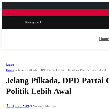
Tentang Kami
Home
Ragam
Home
»
Jelang Pilkada, DPD Partai Golkar Bersafari Politik Lebih Awal
Jelang Pilkada, DPD Partai 
Politik Lebih Awal
July 30, 2019
•
9
Views
•
5 Min read