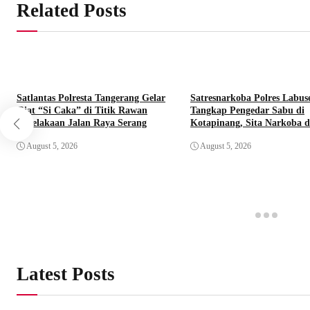
Related Posts
Satlantas Polresta Tangerang Gelar
Satresnarkoba Polres Labus
Giat “Si Caka” di Titik Rawan
Tangkap Pengedar Sabu di
Kecelakaan Jalan Raya Serang
Kotapinang, Sita Narkoba 
Timbangan Digital
August 5, 2026
August 5, 2026
Latest Posts