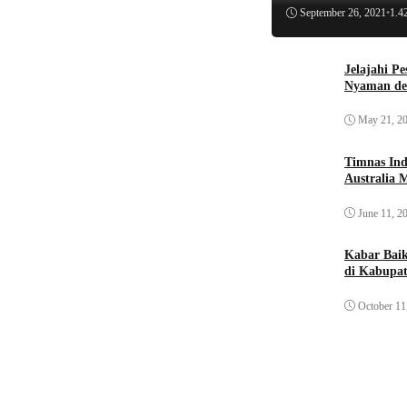
September 26, 2021
•
1.4
Jelajahi P
Nyaman de
May 21, 2
Timnas Ind
Australia 
June 11, 2
Kabar Bai
di Kabupat
October 11