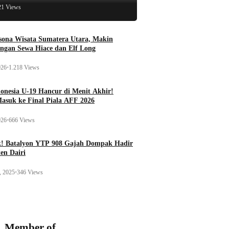
21 Views
esona Wisata Sumatera Utara, Makin
ngan Sewa Hiace dan Elf Long
026
•
1.218 Views
onesia U-19 Hancur di Menit Akhir!
Masuk ke Final Piala AFF 2026
026
•
666 Views
k! Batalyon YTP 908 Gajah Dompak Hadir
en Dairi
, 2025
•
346 Views
Member of