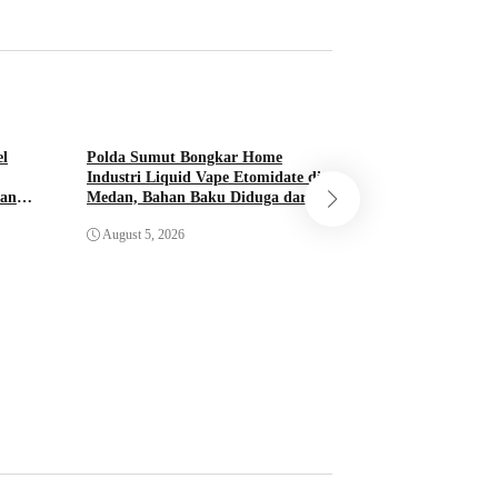
el
Polda Sumut Bongkar Home
Industri Liquid Vape Etomidate di
dan
Medan, Bahan Baku Diduga dari
Sempat Gores Mob
Kamboja
Resahkan Pengguna
August 5, 2026
Tinggi
August 5, 2026