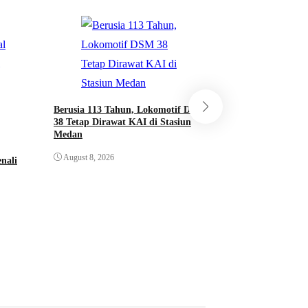
Pelompat Batu Nias
Mohon Diundang ke
Berusia 113 Tahun, Lokomotif DSM
HUT ke-81 RI
38 Tetap Dirawat KAI di Stasiun
Medan
August 8, 2026
August 8, 2026
nali