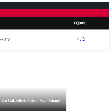
ws TV
an Gak Ribet, Faizal: Ayo Pahami