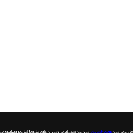
erupakan portal berita online yang terafiliasi dengan
bnewstv.com
dan telah te