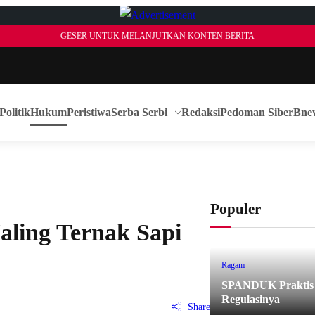
GESER UNTUK MELANJUTKAN KONTEN BERITA
Politik
Hukum
Peristiwa
Serba Serbi
Redaksi
Pedoman Siber
Bne
Populer
Maling Ternak Sapi
Ragam
SPANDUK Praktis d
Regulasinya
Share