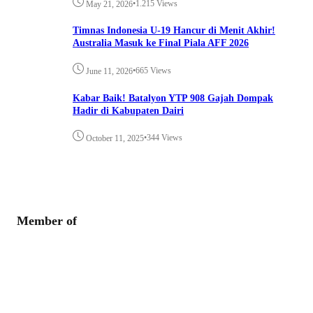
•
1.215 Views
May 21, 2026
Timnas Indonesia U-19 Hancur di Menit Akhir!
Australia Masuk ke Final Piala AFF 2026
•
665 Views
June 11, 2026
Kabar Baik! Batalyon YTP 908 Gajah Dompak
Hadir di Kabupaten Dairi
•
344 Views
October 11, 2025
Member of