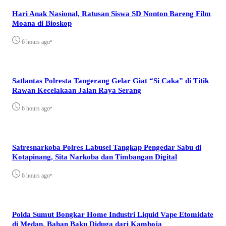
Hari Anak Nasional, Ratusan Siswa SD Nonton Bareng Film
Moana di Bioskop
•
6 hours ago
Satlantas Polresta Tangerang Gelar Giat “Si Caka” di Titik
Rawan Kecelakaan Jalan Raya Serang
•
6 hours ago
Satresnarkoba Polres Labusel Tangkap Pengedar Sabu di
Kotapinang, Sita Narkoba dan Timbangan Digital
•
6 hours ago
Polda Sumut Bongkar Home Industri Liquid Vape Etomidate
di Medan, Bahan Baku Diduga dari Kamboja