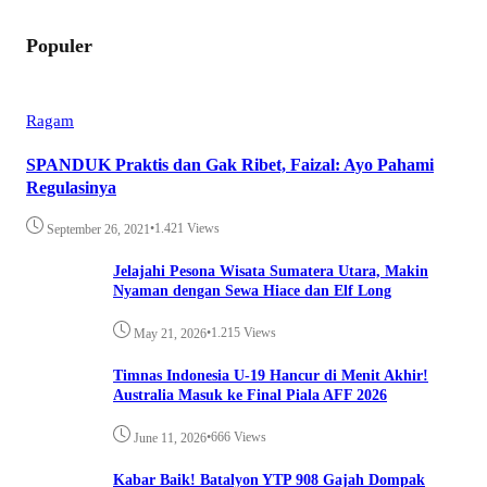
Populer
Ragam
SPANDUK Praktis dan Gak Ribet, Faizal: Ayo Pahami
Regulasinya
•
1.421 Views
September 26, 2021
Jelajahi Pesona Wisata Sumatera Utara, Makin
Nyaman dengan Sewa Hiace dan Elf Long
•
1.215 Views
May 21, 2026
Timnas Indonesia U-19 Hancur di Menit Akhir!
Australia Masuk ke Final Piala AFF 2026
•
666 Views
June 11, 2026
Kabar Baik! Batalyon YTP 908 Gajah Dompak