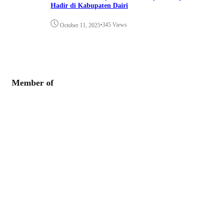
Hadir di Kabupaten Dairi
•
345 Views
October 11, 2025
Member of