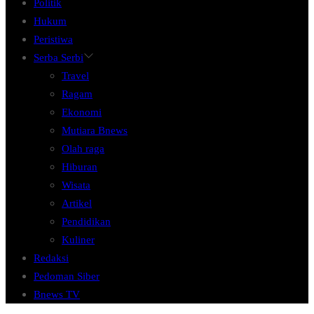
Politik
Hukum
Peristiwa
Serba Serbi
Travel
Ragam
Ekonomi
Mutiara Bnews
Olah raga
Hiburan
Wisata
Artikel
Pendidikan
Kuliner
Redaksi
Pedoman Siber
Bnews TV