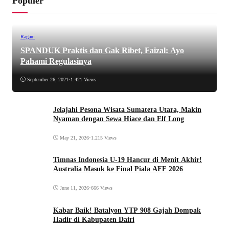
Populer
Ragam
SPANDUK Praktis dan Gak Ribet, Faizal: Ayo
Pahami Regulasinya
September 26, 2021
•
1.421 Views
Jelajahi Pesona Wisata Sumatera Utara, Makin
Nyaman dengan Sewa Hiace dan Elf Long
May 21, 2026
•
1.215 Views
Timnas Indonesia U-19 Hancur di Menit Akhir!
Australia Masuk ke Final Piala AFF 2026
June 11, 2026
•
666 Views
Kabar Baik! Batalyon YTP 908 Gajah Dompak
Hadir di Kabupaten Dairi