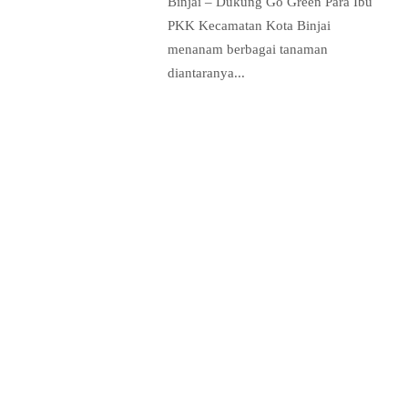
Binjai – Dukung Go Green Para Ibu
PKK Kecamatan Kota Binjai
menanam berbagai tanaman
diantaranya...