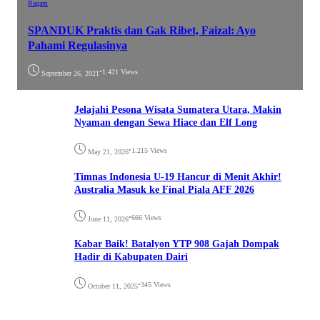
Ragam
SPANDUK Praktis dan Gak Ribet, Faizal: Ayo
Pahami Regulasinya
•
1.421 Views
September 26, 2021
Jelajahi Pesona Wisata Sumatera Utara, Makin
Nyaman dengan Sewa Hiace dan Elf Long
•
1.215 Views
May 21, 2026
Timnas Indonesia U-19 Hancur di Menit Akhir!
Australia Masuk ke Final Piala AFF 2026
•
666 Views
June 11, 2026
Kabar Baik! Batalyon YTP 908 Gajah Dompak
Hadir di Kabupaten Dairi
•
345 Views
October 11, 2025