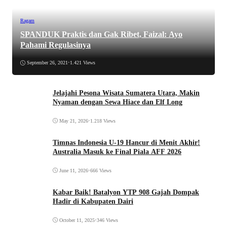
Ragam
SPANDUK Praktis dan Gak Ribet, Faizal: Ayo
Pahami Regulasinya
September 26, 2021
•
1.421 Views
Jelajahi Pesona Wisata Sumatera Utara, Makin
Nyaman dengan Sewa Hiace dan Elf Long
May 21, 2026
•
1.218 Views
Timnas Indonesia U-19 Hancur di Menit Akhir!
Australia Masuk ke Final Piala AFF 2026
June 11, 2026
•
666 Views
Kabar Baik! Batalyon YTP 908 Gajah Dompak
Hadir di Kabupaten Dairi
October 11, 2025
•
346 Views