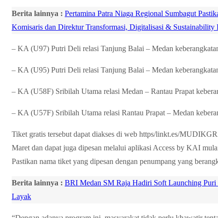
Berita lainnya :
Pertamina Patra Niaga Regional Sumbagut Pas
Komisaris dan Direktur Transformasi, Digitalisasi & Sustainability
– KA (U97) Putri Deli relasi Tanjung Balai – Medan keberangkatan 
– KA (U95) Putri Deli relasi Tanjung Balai – Medan keberangkatan
– KA (U58F) Sribilah Utama relasi Medan – Rantau Prapat kebera
– KA (U57F) Sribilah Utama relasi Rantau Prapat – Medan keberan
Tiket gratis tersebut dapat diakses di web https/linkt.es/MU
Maret dan dapat juga dipesan melalui aplikasi Access by KAI mula
Pastikan nama tiket yang dipesan dengan penumpang yang berangk
Berita lainnya :
BRI Medan SM Raja Hadiri Soft Launching Puri
Layak
“Dengan adanya program ini, masyarakat tidak perlu khawatir tentan