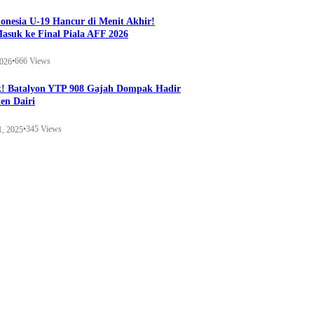
onesia U-19 Hancur di Menit Akhir!
Masuk ke Final Piala AFF 2026
•
666 Views
2026
k! Batalyon YTP 908 Gajah Dompak Hadir
en Dairi
•
345 Views
1, 2025