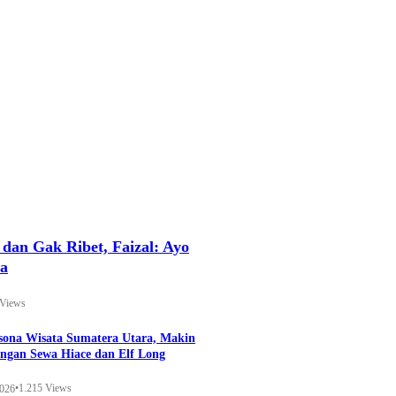
an Gak Ribet, Faizal: Ayo
ya
 Views
esona Wisata Sumatera Utara, Makin
ngan Sewa Hiace dan Elf Long
•
1.215 Views
2026