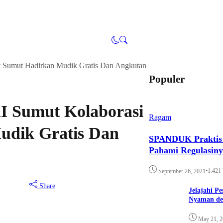
 Sumut Hadirkan Mudik Gratis Dan Angkutan
Populer
I Sumut Kolaborasi
Ragam
udik Gratis Dan
SPANDUK Praktis d
Pahami Regulasin
•
1.421
September 26, 2021
Share
Jelajahi P
Nyaman de
May 21, 