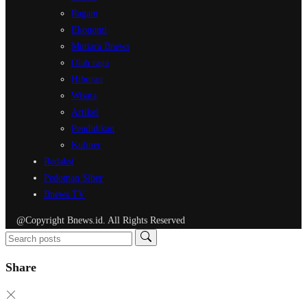
Ragam
Ekonomi
Mutiara Bnews
Olah raga
Hiburan
Wisata
Artikel
Pendidikan
Kuliner
Redaksi
Pedoman Siber
Bnews TV
@Copyright Bnews.id. All Rights Reserved
Share