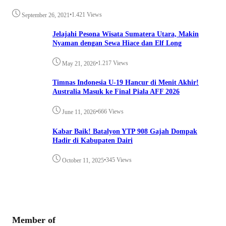
•
1.421 Views
September 26, 2021
Jelajahi Pesona Wisata Sumatera Utara, Makin
Nyaman dengan Sewa Hiace dan Elf Long
•
1.217 Views
May 21, 2026
Timnas Indonesia U-19 Hancur di Menit Akhir!
Australia Masuk ke Final Piala AFF 2026
•
666 Views
June 11, 2026
Kabar Baik! Batalyon YTP 908 Gajah Dompak
Hadir di Kabupaten Dairi
•
345 Views
October 11, 2025
Member of