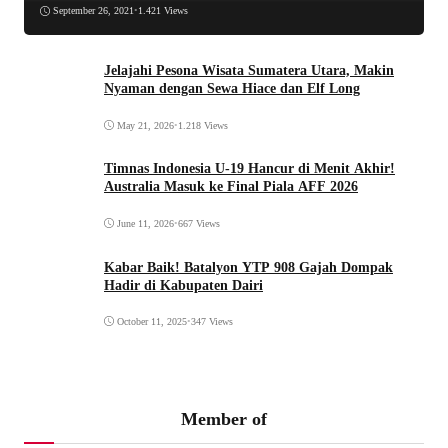
September 26, 2021
•
1.421 Views
Jelajahi Pesona Wisata Sumatera Utara, Makin
Nyaman dengan Sewa Hiace dan Elf Long
May 21, 2026
•
1.218 Views
Timnas Indonesia U-19 Hancur di Menit Akhir!
Australia Masuk ke Final Piala AFF 2026
June 11, 2026
•
667 Views
Kabar Baik! Batalyon YTP 908 Gajah Dompak
Hadir di Kabupaten Dairi
October 11, 2025
•
347 Views
Member of