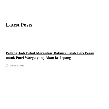
Pel
Ist
Au
Latest Posts
Pelleng Jadi Bekal Merantau, Babinsa Salak Beri Pesan
untuk Putri Warga yang Akan ke Jepang
Pek
August 8, 2026
Bud
Au