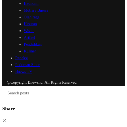
Ekonomi
Mutiara Bnews
Olah raga
Hiburan
Wisata
Artikel
Pendidikan
Kuliner
Redaksi
Pedoman Siber
Bnews TV
@Copyright Bnews.id. All Rights Reserved
Share