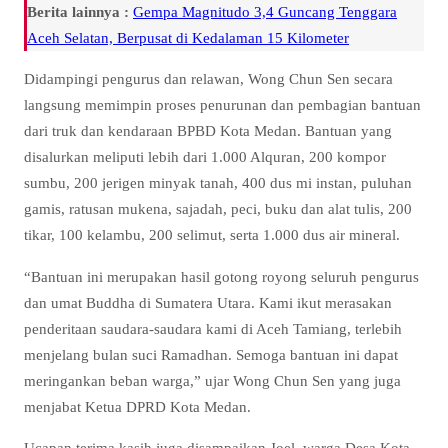
Berita lainnya :
Gempa Magnitudo 3,4 Guncang Tenggara
Aceh Selatan, Berpusat di Kedalaman 15 Kilometer
Didampingi pengurus dan relawan, Wong Chun Sen secara
langsung memimpin proses penurunan dan pembagian bantuan
dari truk dan kendaraan BPBD Kota Medan. Bantuan yang
disalurkan meliputi lebih dari 1.000 Alquran, 200 kompor
sumbu, 200 jerigen minyak tanah, 400 dus mi instan, puluhan
gamis, ratusan mukena, sajadah, peci, buku dan alat tulis, 200
tikar, 100 kelambu, 200 selimut, serta 1.000 dus air mineral.
“Bantuan ini merupakan hasil gotong royong seluruh pengurus
dan umat Buddha di Sumatera Utara. Kami ikut merasakan
penderitaan saudara-saudara kami di Aceh Tamiang, terlebih
menjelang bulan suci Ramadhan. Semoga bantuan ini dapat
meringankan beban warga,” ujar Wong Chun Sen yang juga
menjabat Ketua DPRD Kota Medan.
Ucapan terima kasih juga disampaikan Joel, warga Desa Kota