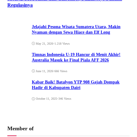
Regulasinya
September 26, 2021
•
1.421 Views
Jelajahi Pesona Wisata Sumatera Utara, Makin
Nyaman dengan Sewa Hiace dan Elf Long
May 21, 2026
•
1.218 Views
Timnas Indonesia U-19 Hancur di Menit Akhir!
Australia Masuk ke Final Piala AFF 2026
June 11, 2026
•
666 Views
Kabar Baik! Batalyon YTP 908 Gajah Dompak
Hadir di Kabupaten Dairi
October 11, 2025
•
346 Views
Member of