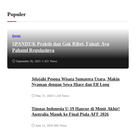
Populer
Ragam
SPANDUK Praktis dan Gak Ribet, Faizal: Ayo
Pahami Regulasinya
September 26, 2021
•
1.421 Views
Jelajahi Pesona Wisata Sumatera Utara, Makin
Nyaman dengan Sewa Hiace dan Elf Long
May 21, 2026
•
1.218 Views
Timnas Indonesia U-19 Hancur di Menit Akhir!
Australia Masuk ke Final Piala AFF 2026
June 11, 2026
•
666 Views