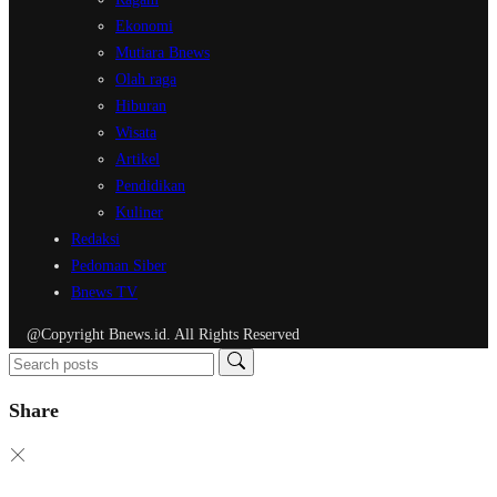
Ekonomi
Mutiara Bnews
Olah raga
Hiburan
Wisata
Artikel
Pendidikan
Kuliner
Redaksi
Pedoman Siber
Bnews TV
@Copyright Bnews.id. All Rights Reserved
Share