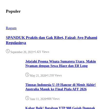
Populer
Ragam
SPANDUK Praktis dan Gak Ribet, Faizal: Ayo Pahami
Regulasinya
•
1.421 Views
September 26, 2021
Jelajahi Pesona Wisata Sumatera Utara, Makin
Nyaman dengan Sewa Hiace dan Elf Long
•
1.218 Views
May 21, 2026
Timnas Indonesia U-19 Hancur di Menit Akhir!
Australia Masuk ke Final Piala AFF 2026
•
666 Views
June 11, 2026
Kabar Baik! Batalyon YTP 908 Gajah Dompak