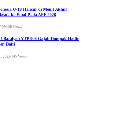
onesia U-19 Hancur di Menit Akhir!
Masuk ke Final Piala AFF 2026
•
666 Views
2026
k! Batalyon YTP 908 Gajah Dompak Hadir
en Dairi
•
345 Views
1, 2025