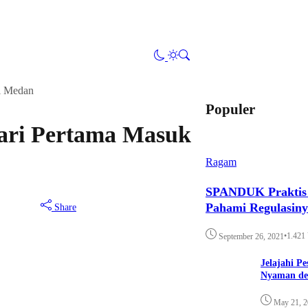
i Medan
Populer
ari Pertama Masuk
Ragam
SPANDUK Praktis d
Pahami Regulasin
Share
•
1.421
September 26, 2021
Jelajahi P
Nyaman de
May 21, 