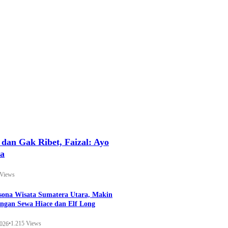
an Gak Ribet, Faizal: Ayo
ya
 Views
esona Wisata Sumatera Utara, Makin
ngan Sewa Hiace dan Elf Long
•
1.215 Views
2026