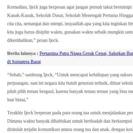
Kemudian, Ijeck juga berpesan agar jangan pernah takut bermimpi k
Kanak-Kanak, Sekolah Dasar, Sekolah Menengah Pertama Hingga
cita cita, semangat dan mimpi, insyaallah apa yang kita inginkan 
kita juga harus disiplin waktu, gunakan waktu sebaik mungkin unt
dikembalikan,” pesan Ijeck.
Berita lainnya :
Pertamina Patra Niaga Gerak Cepat, Salurkan B
di Sumatera Barat
“Sebab,” sambung Ijeck, “Untuk mencapai kehidupan yang sukses ti
perjuangan, saat ini negara kita butuh generasi terbaik, diluar sek
pilah pilih teman bergaul, karena banyak teman teman yang bisa m
luar biasa,”
Terakhir Ijeck berpesan pada para orang tua untuk menjalankan pr
Dimana waktu banyak dihabiskan untuk beribadah dan berkumpul 
disitulah terjalin komunikasi antara orang tua dan anak. dengan kes